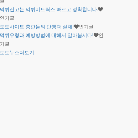
글
먹튀신고는 먹튀비트릭스 빠르고 정확합니다.
인기글
토토사이트 총판들의 만행과 실체!
인기글
먹튀유형과 예방방법에 대해서 알아봅시다!
인
기글
토토뉴스
더보기