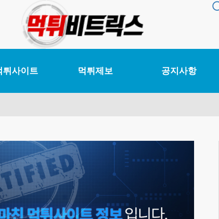
먹튀사이트
먹튀제보
공지사항