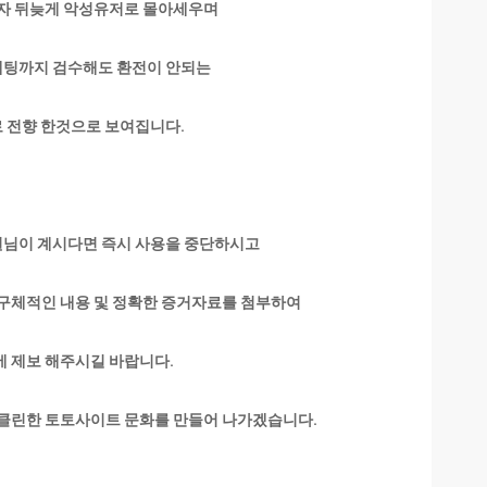
자 뒤늦게 악성유저로 몰아세우며
배팅까지 검수해도 환전이 안되는
로 전향 한것으로 보여집니다.
원님이 계시다면 즉시 사용을 중단하시고
구체적인 내용 및 정확한 증거자료를 첨부하여
 제보 해주시길 바랍니다.
클린한 토토사이트 문화를 만들어 나가겠습니다.