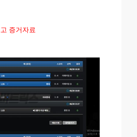
고 증거자료