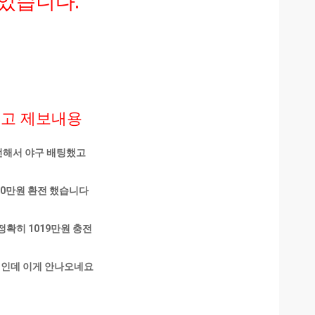
었습니다.
고 제보내용
전해서 야구 배팅했고
00만원 환전 했습니다
정확히 1019만원 충전
전인데 이게 안나오네요