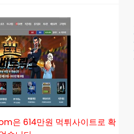
.com은 614만원 먹튀사이트로 확