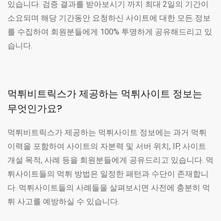
있습니다. 검증 결과를 받아보시기 까지 최대 2일의 기간이
소요되며 해당 기간동안 요청하신 사이트에 대한 모든 정보
를 수집하여 회원분들에게 100% 투명하게 공유해드리고 있
습니다.
먹튀비트릭스가 제공하는 먹튀사이트 정보는
무엇인가요?
먹튀비트릭스가 제공하는 먹튀사이트 정보에는 과거 먹튀
이력을 포함하여 사이트의 자본력 및 서버 위치, IP, 사이트
개설 목적, 사례 등을 회원분들에게 공유드리고 있습니다. 먹
튀사이트들의 먹튀 방법은 일정한 패턴과 수단이 존재합니
다. 먹튀사이트들의 사례들을 살펴보시면 사전에 충분히 먹
튀 사고를 예방하실 수 있습니다.