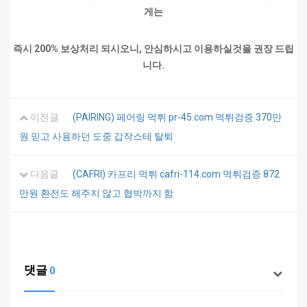
게는
즉시 200% 보상처리 되시오니, 안심하시고 이용하실것을 권장 드립
니다.
이전글
(PAIRING) 페어링 먹튀 pr-45.com 먹튀검증 370만
원 믿고 사용하던 도중 갑작스테 탈퇴
다음글
(CAFRI) 카프리 먹튀 cafri-114.com 먹튀검증 872
만원 환전도 해주지 않고 협박까지 함
댓글
0