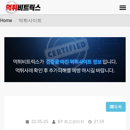
Home
먹튀사이트
목록
22-05-25
BY
최고관리자
21:59