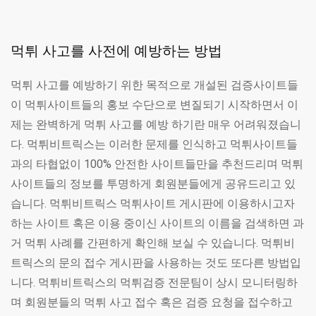
먹튀 사고를 사전에 예방하는 방법
먹튀 사고를 예방하기 위한 목적으로 개설된 검증사이트들
이 먹튀사이트들의 홍보 수단으로 변질되기 시작하면서 이
제는 완벽하게 먹튀 사고를 예방 하기란 매우 어려워졌습니
다. 먹튀비트릭스는 이러한 문제를 인식하고 먹튀사이트들
과의 타협없이 100% 안전한 사이트들만을 추천드리며 먹튀
사이트들의 정보를 투명하게 회원분들에게 공유드리고 있
습니다. 먹튀비트릭스 먹튀사이트 게시판에 이용하시고자
하는 사이트 혹은 이용 중이신 사이트의 이름을 검색하면 과
거 먹튀 사례를 간편하게 확인해 보실 수 있습니다. 먹튀비
트릭스의 문의 접수 게시판을 사용하는 것도 또다른 방법입
니다. 먹튀비트릭스의 먹튀검증 전문팀이 상시 모니터링하
며 회원분들의 먹튀 사고 접수 혹은 검증 요청을 접수하고