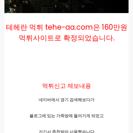
테헤란 먹튀 tehe-aa.com은 160만원
먹튀사이트로 확정되었습니다.
먹튀신고 제보내용
네이버에서 경기 검색해보다가
블로그에 있는 가족방에 들어가게 되었고
거기서 추천받아 사용했습니다