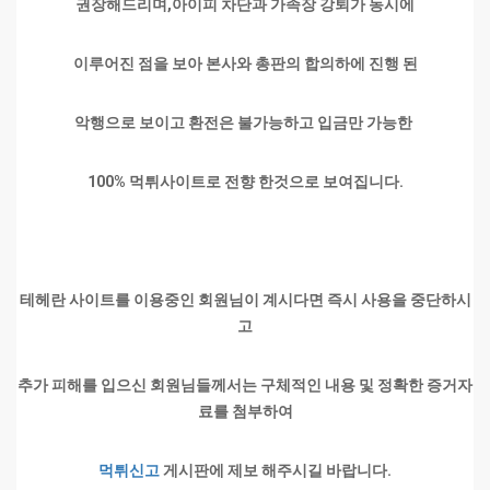
권장해드리며,아이피 차단과 가족장 강퇴가 동시에
이루어진 점을 보아 본사와 총판의 합의하에 진행 된
악행으로 보이고 환전은 불가능하고 입금만 가능한
100% 먹튀사이트로 전향 한것으로 보여집니다.
테헤란 사이트를 이용중인 회원님이 계시다면 즉시 사용을 중단하시
고
추가 피해를 입으신 회원님들께서는 구체적인 내용 및 정확한 증거자
료를 첨부하여
먹튀신고
게시판에 제보 해주시길 바랍니다.