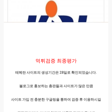
먹튀검증 최종평가
테헤란 사이트의 생성기간은 28일로 확인되었습니다.
블로그로 홍보하는 총판들과 사이트가 많은 만큼
사이트 가입 전 충분한 구글링을 통하여 검증 후 이용하시길