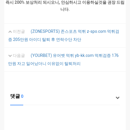
즉시 200% 보상처리 되시오니, 안심하시고 이용하실것을 권장 드립
니다.
이전글
(ZONESPORTS) 존스포츠 먹튀 z-spo.com 먹튀검
증 205만원 아이디 탈퇴 후 연락수단 차단
다음글
(YOURBET) 유어벳 먹튀 yb-kk.com 먹튀검증 176
만원 자고 일어났더니 이유없이 탈퇴처리
댓글
0