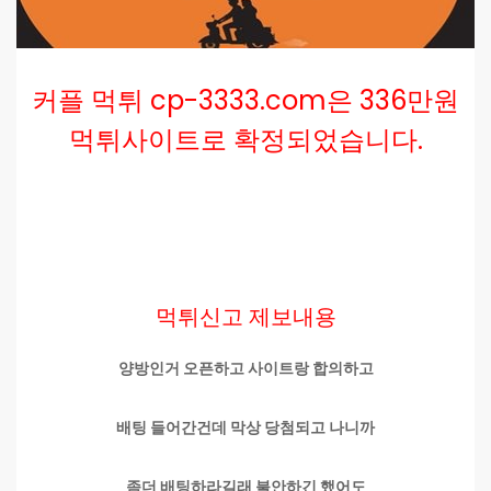
커플 먹튀 cp-3333.com은 336만원
먹튀사이트로 확정되었습니다.
먹튀신고 제보내용
양방인거 오픈하고 사이트랑 합의하고
배팅 들어간건데 막상 당첨되고 나니까
좀더 배팅하라길래 불안하긴 했어도