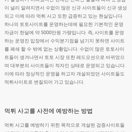
이 널리 알려지면서 수없이 많은 신규 사이트들이 신규 생성
되고 이에 따라 먹튀 사고 또한 급증하고 있는 현실입니다.
하나의 토토사이트를 운영하는데에 필요한 기본적인 운영
자금이 한달에 약 5000만원 가량입니다. 즉, 사이트를 운영
하는 운영진 입장에서 수익분기점을 넘기지 못하면 사이트
를 폐쇄 할 수 밖에 없는 상황입니다. 수없이 많은 토토사이
트들이 생겨나면서 토토 시장 또한 레드오션으로 바뀌었으
며 대부분의 사이트들이 적자인 상태로 운영되고 있습니다.
이에 따라 정상적인 운영을 하고자 개설되었던 사이트들도
먹튀사이트로 변질되어 가고 있습니다.
먹튀 사고를 사전에 예방하는 방법
먹튀 사고를 예방하기 위한 목적으로 개설된 검증사이트들