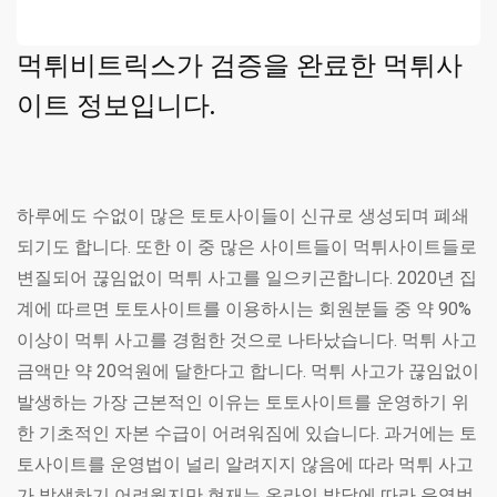
먹튀비트릭스가 검증을 완료한 먹튀사
이트 정보입니다.
하루에도 수없이 많은 토토사이들이 신규로 생성되며 폐쇄
되기도 합니다. 또한 이 중 많은 사이트들이 먹튀사이트들로
변질되어 끊임없이 먹튀 사고를 일으키곤합니다. 2020년 집
계에 따르면 토토사이트를 이용하시는 회원분들 중 약 90%
이상이 먹튀 사고를 경험한 것으로 나타났습니다. 먹튀 사고
금액만 약 20억원에 달한다고 합니다. 먹튀 사고가 끊임없이
발생하는 가장 근본적인 이유는 토토사이트를 운영하기 위
한 기초적인 자본 수급이 어려워짐에 있습니다. 과거에는 토
토사이트를 운영법이 널리 알려지지 않음에 따라 먹튀 사고
가 발생하기 어려웠지만 현재는 온라인 발달에 따라 운영법