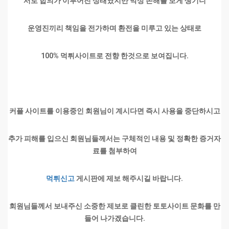
서로 합의가 이루어진 상태였지만 막상 손해를 보게 생기니
운영진끼리 책임을 전가하며 환전을 미루고 있는 상태로
100% 먹튀사이트로 전향 한것으로 보여집니다.
커플 사이트를 이용중인 회원님이 계시다면 즉시 사용을 중단하시고
추가 피해를 입으신 회원님들께서는 구체적인 내용 및 정확한 증거자
료를 첨부하여
먹튀신고
게시판에 제보 해주시길 바랍니다.
회원님들께서 보내주신 소중한 제보로 클린한 토토사이트 문화를 만
들어 나가겠습니다.