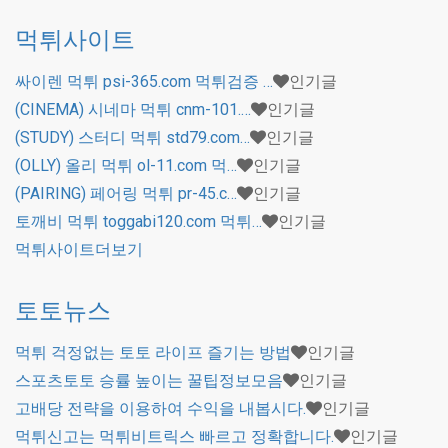
먹튀사이트
싸이렌 먹튀 psi-365.com 먹튀검증 …
인기글
(CINEMA) 시네마 먹튀 cnm-101.…
인기글
(STUDY) 스터디 먹튀 std79.com…
인기글
(OLLY) 올리 먹튀 ol-11.com 먹…
인기글
(PAIRING) 페어링 먹튀 pr-45.c…
인기글
토깨비 먹튀 toggabi120.com 먹튀…
인기글
먹튀사이트
더보기
토토뉴스
먹튀 걱정없는 토토 라이프 즐기는 방법
인기글
스포츠토토 승률 높이는 꿀팁정보모음
인기글
고배당 전략을 이용하여 수익을 내봅시다.
인기글
먹튀신고는 먹튀비트릭스 빠르고 정확합니다.
인기글