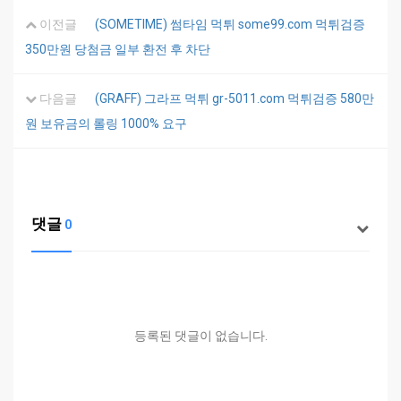
이전글
(SOMETIME) 썸타임 먹튀 some99.com 먹튀검증
350만원 당첨금 일부 환전 후 차단
다음글
(GRAFF) 그라프 먹튀 gr-5011.com 먹튀검증 580만
원 보유금의 롤링 1000% 요구
댓글
0
등록된 댓글이 없습니다.