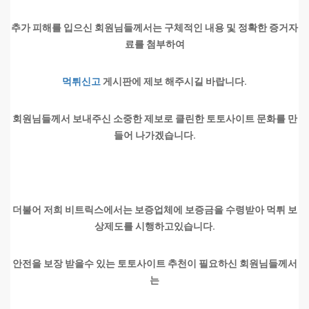
추가 피해를 입으신 회원님들께서는 구체적인 내용 및 정확한 증거자
료를 첨부하여
먹튀신고
게시판에 제보 해주시길 바랍니다.
회원님들께서 보내주신 소중한 제보로 클린한 토토사이트 문화를 만
들어 나가겠습니다.
더불어 저희 비트릭스에서는 보증업체에 보증금을 수령받아 먹튀 보
상제도를 시행하고있습니다.
안전을 보장 받을수 있는 토토사이트 추천이 필요하신 회원님들께서
는