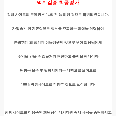
먹튀검증 최종평가
점빵 사이트의 도메인은 12일 전 등록 된 것으로 확인되었습니다.
가입승인 전 기본적으로 정보를 조회하는 과정을 거쳤음이
분명한데 꽤 장기간 이용해왔던 것으로 보아 회원님에게
수익을 얻을 수 없을거라 판단하고 블랙을 핑계삼아
당첨금 몰수 후 탈퇴시켜려는 계획으로 보이므로
100% 먹튀사이트로 전향 한것으로 보여집니다.
점빵 사이트를 이용중인 회원님이 계시다면 즉시 사용을 중단하시고