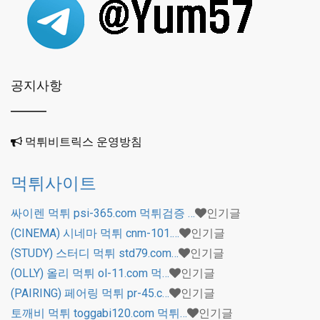
공지사항
먹튀비트릭스 운영방침
먹튀사이트
싸이렌 먹튀 psi-365.com 먹튀검증 …
인기글
(CINEMA) 시네마 먹튀 cnm-101.…
인기글
(STUDY) 스터디 먹튀 std79.com…
인기글
(OLLY) 올리 먹튀 ol-11.com 먹…
인기글
(PAIRING) 페어링 먹튀 pr-45.c…
인기글
토깨비 먹튀 toggabi120.com 먹튀…
인기글