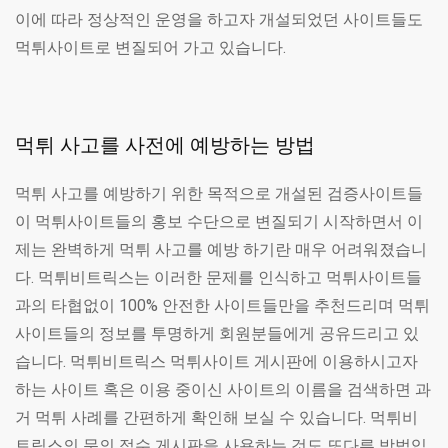
이에 따라 정상적인 운영을 하고자 개설되었던 사이트들도
먹튀사이트로 변질되어 가고 있습니다.
먹튀 사고를 사전에 예방하는 방법
먹튀 사고를 예방하기 위한 목적으로 개설된 검증사이트들
이 먹튀사이트들의 홍보 수단으로 변질되기 시작하면서 이
제는 완벽하게 먹튀 사고를 예방 하기란 매우 어려워졌습니
다. 먹튀비트릭스는 이러한 문제를 인식하고 먹튀사이트들
과의 타협없이 100% 안전한 사이트들만을 추천드리며 먹튀
사이트들의 정보를 투명하게 회원분들에게 공유드리고 있
습니다. 먹튀비트릭스 먹튀사이트 게시판에 이용하시고자
하는 사이트 혹은 이용 중이신 사이트의 이름을 검색하면 과
거 먹튀 사례를 간편하게 확인해 보실 수 있습니다. 먹튀비
트릭스의 문의 접수 게시판을 사용하는 것도 또다른 방법입