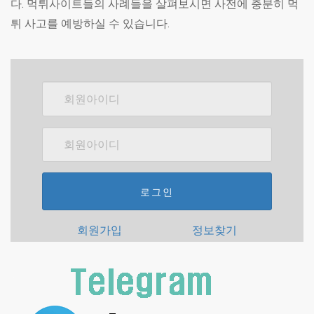
다. 먹튀사이트들의 사례들을 살펴보시면 사전에 충분히 먹
튀 사고를 예방하실 수 있습니다.
로그인
회원가입
정보찾기