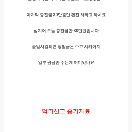
마지막 충전금 30만원만 환전 하라고 하네요
심지어 오늘 충전금만 80만원입니다
졸업시킬려면 당첨금은 주고 시켜야지
일부 원금만 주는게 어디있나요
먹튀신고 증거자료