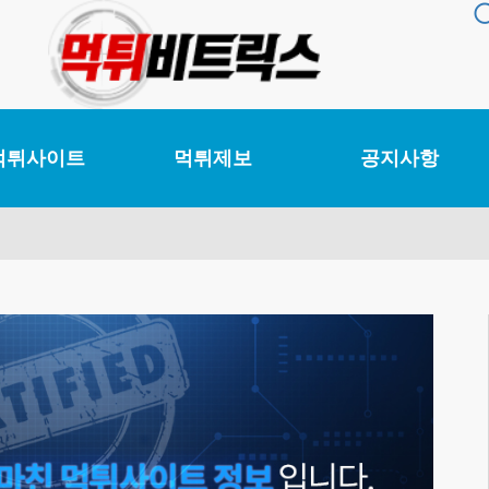
먹튀사이트
먹튀제보
공지사항