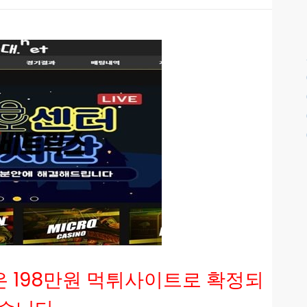
m은 198만원 먹튀사이트로 확정되