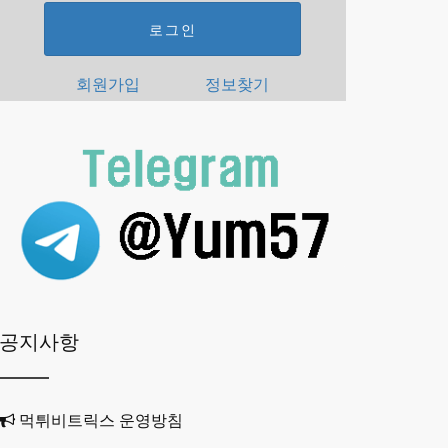
로그인
회원가입
정보찾기
공지사항
먹튀비트릭스 운영방침