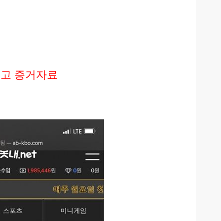
고 증거자료