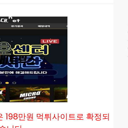
m은 198만원 먹튀사이트로 확정되