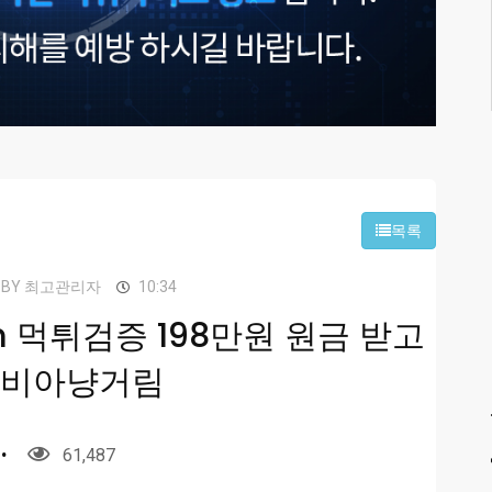
목록
BY
최고관리자
10:34
om 먹튀검증 198만원 원금 받고
 비아냥거림
61,487