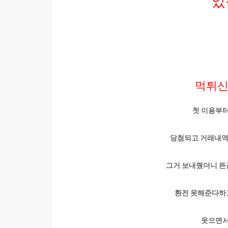
었
먹튀신
첫 이용부
당첨되고 거래내역
그거 보내줬더니 뜬
환전 못해준다하
웃으면서