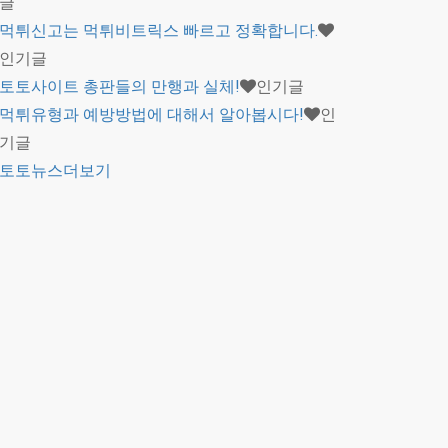
글
먹튀신고는 먹튀비트릭스 빠르고 정확합니다.
인기글
토토사이트 총판들의 만행과 실체!
인기글
먹튀유형과 예방방법에 대해서 알아봅시다!
인
기글
토토뉴스
더보기