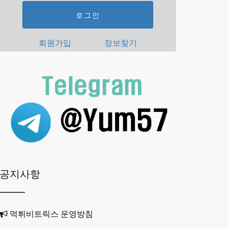
로그인
회원가입
정보찾기
공지사항
먹튀비트릭스 운영방침