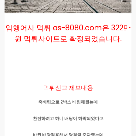
암행어사 먹튀 as-8080.com은 322만
원 먹튀사이트로 확정되었습니다.
먹튀신고 제보내용
축배팅으로 2박스 배팅해뒀는데
환전하려고 하니 배당이 하락되었다고
바뀐 배당적용해서 당첨금 준다했는데