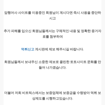
암행어사 사이트를 이용중인 회원님이 계시다면 즉시 사용을 중단하
시고
추가 피해를 입으신 회원님들께서는 구체적인 내용 및 정확한 증거자
료를 첨부하여
먹튀신고
게시판에 제보 해주시길 바랍니다.
회원님들께서 보내주신 소중한 제보로 클린한 토토사이트 문화를 만
들어 나가겠습니다.
더불어 저희 비트릭스에서는 보증업체에 보증금을 수령받아 먹튀 보
상제도를 시행하고있습니다.