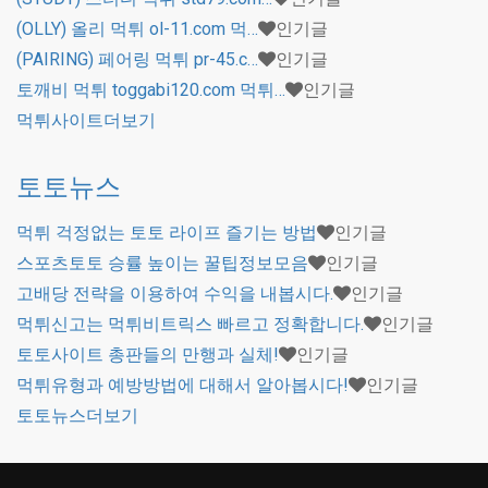
(OLLY) 올리 먹튀 ol-11.com 먹…
인기글
(PAIRING) 페어링 먹튀 pr-45.c…
인기글
토깨비 먹튀 toggabi120.com 먹튀…
인기글
먹튀사이트
더보기
토토뉴스
먹튀 걱정없는 토토 라이프 즐기는 방법
인기글
스포츠토토 승률 높이는 꿀팁정보모음
인기글
고배당 전략을 이용하여 수익을 내봅시다.
인기글
먹튀신고는 먹튀비트릭스 빠르고 정확합니다.
인기글
토토사이트 총판들의 만행과 실체!
인기글
먹튀유형과 예방방법에 대해서 알아봅시다!
인기글
토토뉴스
더보기