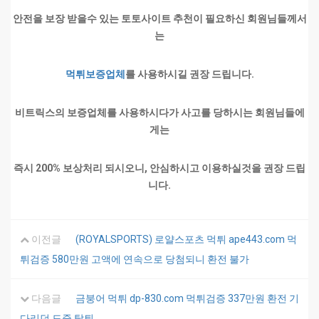
안전을 보장 받을수 있는 토토사이트 추천이 필요하신 회원님들께서
는
먹튀보증업체
를 사용하시길 권장 드립니다.
비트릭스의 보증업체를 사용하시다가 사고를 당하시는 회원님들에
게는
즉시 200% 보상처리 되시오니, 안심하시고 이용하실것을 권장 드립
니다.
이전글
(ROYALSPORTS) 로얄스포츠 먹튀 ape443.com 먹
튀검증 580만원 고액에 연속으로 당첨되니 환전 불가
다음글
금붕어 먹튀 dp-830.com 먹튀검증 337만원 환전 기
다리던 도중 탈퇴