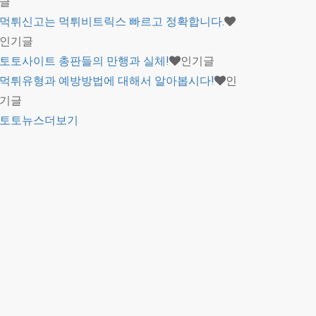
글
먹튀신고는 먹튀비트릭스 빠르고 정확합니다.
인기글
토토사이트 총판들의 만행과 실체!
인기글
먹튀유형과 예방방법에 대해서 알아봅시다!
인
기글
토토뉴스
더보기