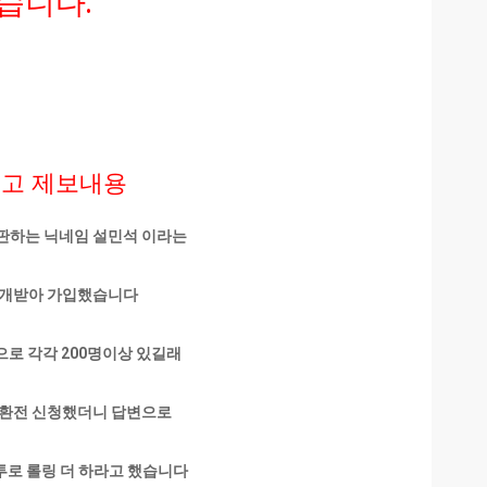
습니다.
고 제보내용
판하는 닉네임 설민석 이라는
소개받아 가입했습니다
로 각각 200명이상 있길래
 환전 신청했더니 답변으로
로 롤링 더 하라고 했습니다