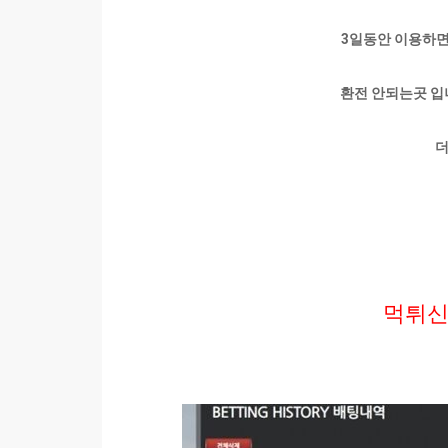
3일동안 이용하면
환전 안되는곳 입
더
먹튀신