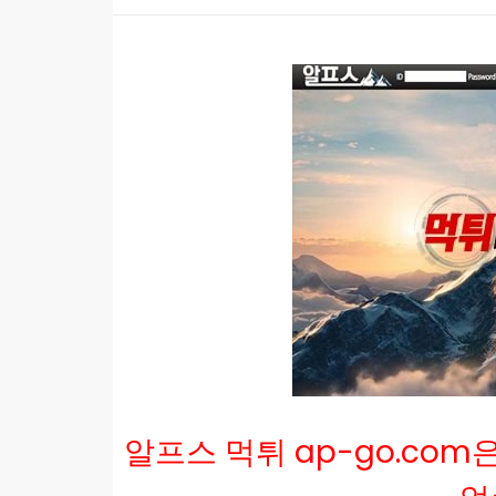
알프스 먹튀 ap-go.co