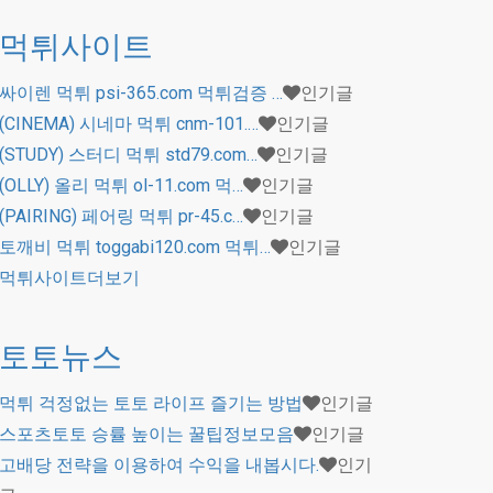
먹튀사이트
싸이렌 먹튀 psi-365.com 먹튀검증 …
인기글
(CINEMA) 시네마 먹튀 cnm-101.…
인기글
(STUDY) 스터디 먹튀 std79.com…
인기글
(OLLY) 올리 먹튀 ol-11.com 먹…
인기글
(PAIRING) 페어링 먹튀 pr-45.c…
인기글
토깨비 먹튀 toggabi120.com 먹튀…
인기글
먹튀사이트
더보기
토토뉴스
먹튀 걱정없는 토토 라이프 즐기는 방법
인기글
스포츠토토 승률 높이는 꿀팁정보모음
인기글
고배당 전략을 이용하여 수익을 내봅시다.
인기