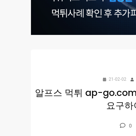
21-02-02
알프스 먹튀 ap-go.c
요구하
0