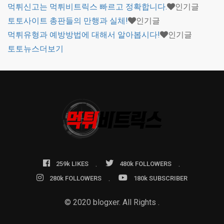
먹튀신고는 먹튀비트릭스 빠르고 정확합니다.
인기글
토토사이트 총판들의 만행과 실체!
인기글
먹튀유형과 예방방법에 대해서 알아봅시다!
인기글
토토뉴스
더보기
259k LIKES
480k FOLLOWERS
280k FOLLOWERS
180k SUBSCRIBER
© 2020 blogxer. All Rights .