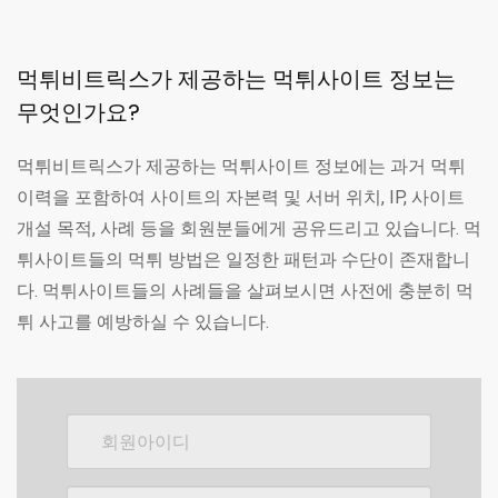
먹튀비트릭스가 제공하는 먹튀사이트 정보는
무엇인가요?
먹튀비트릭스가 제공하는 먹튀사이트 정보에는 과거 먹튀
이력을 포함하여 사이트의 자본력 및 서버 위치, IP, 사이트
개설 목적, 사례 등을 회원분들에게 공유드리고 있습니다. 먹
튀사이트들의 먹튀 방법은 일정한 패턴과 수단이 존재합니
다. 먹튀사이트들의 사례들을 살펴보시면 사전에 충분히 먹
튀 사고를 예방하실 수 있습니다.