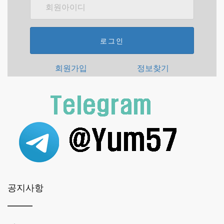
로그인
회원가입
정보찾기
공지사항