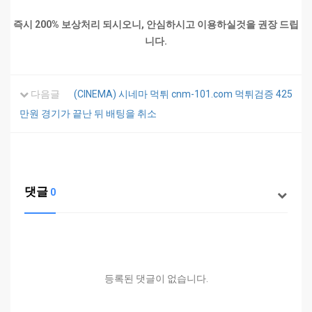
즉시 200% 보상처리 되시오니, 안심하시고 이용하실것을 권장 드립
니다.
다음글
(CINEMA) 시네마 먹튀 cnm-101.com 먹튀검증 425
만원 경기가 끝난 뒤 배팅을 취소
댓글
0
등록된 댓글이 없습니다.