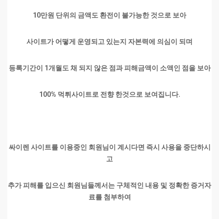
10만원 단위의 금액도 환전이 불가능한 것으로 보아
사이트가 어떻게 운영되고 있는지 자본력에 의심이 되며
등록기간이 1개월도 채 되지 않은 점과 피해금액이 소액인 점을 보아
100% 먹튀사이트로 전향 한것으로 보여집니다.
싸이렌 사이트를 이용중인 회원님이 계시다면 즉시 사용을 중단하시
고
추가 피해를 입으신 회원님들께서는 구체적인 내용 및 정확한 증거자
료를 첨부하여