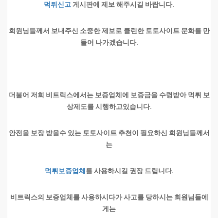
먹튀신고
게시판에 제보 해주시길 바랍니다.
회원님들께서 보내주신 소중한 제보로 클린한 토토사이트 문화를 만
들어 나가겠습니다.
더불어 저희 비트릭스에서는 보증업체에 보증금을 수령받아 먹튀 보
상제도를 시행하고있습니다.
안전을 보장 받을수 있는 토토사이트 추천이 필요하신 회원님들께서
는
먹튀보증업체
를 사용하시길 권장 드립니다.
비트릭스의 보증업체를 사용하시다가 사고를 당하시는 회원님들에
게는