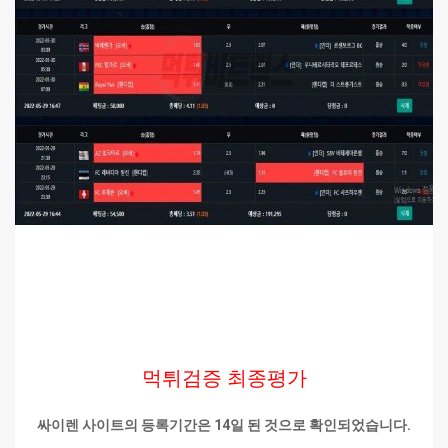
먹튀검증 최종평가
싸이렌 사이트의 등록기간은 14일 된 것으로 확인되었습니다.