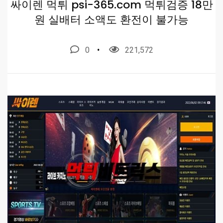
싸이렌 먹튀 psi-365.com 먹튀검증 18만
원 실배터 소액도 환전이 불가능
0
221,572