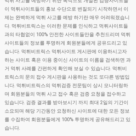
먹튀 사고를 예방하기 위한 목적으로 개설된 검증사이트들
이 먹튀사이트들의 홍보 수단으로 변질되기 시작하면서 이
제는 완벽하게 먹튀 사고를 예방 하기란 매우 어려워졌습니
다. 먹튀비트릭스는 이러한 문제를 인식하고 먹튀사이트들
과의 타협없이 100% 안전한 사이트들만을 추천드리며 먹튀
사이트들의 정보를 투명하게 회원분들에게 공유드리고 있
습니다. 먹튀비트릭스 먹튀사이트 게시판에 이용하시고자
하는 사이트 혹은 이용 중이신 사이트의 이름을 검색하면 과
거 먹튀 사례를 간편하게 확인해 보실 수 있습니다. 먹튀비
트릭스의 문의 접수 게시판을 사용하는 것도 또다른 방법입
니다. 먹튀비트릭스의 먹튀검증 전문팀이 상시 모니터링하
며 회원분들의 먹튀 사고 접수 혹은 검증 요청을 접수하고
있습니다. 검증 결과를 받아보시기 까지 최대 2일의 기간이
소요되며 해당 기간동안 요청하신 사이트에 대한 모든 정보
를 수집하여 회원분들에게 100% 투명하게 공유해드리고 있
습니다.