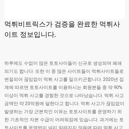
먹튀비트릭스가 검증을 완료한 먹튀사
이트 정보입니다.
하루에도 수없이 많은 토토사이들이 신규로 생성되며 폐쇄
되기도 합니다. 또한 이 중 많은 사이트들이 먹튀사이트들로
변질되어 끊임없이 먹튀 사고를 일으키곤합니다. 2020년 집
계에 따르면 토토사이트를 이용하시는 회원분들 중 약 90%
이상이 먹튀 사고를 경험한 것으로 나타났습니다. 먹튀 사고
금액만 약 20억원에 달한다고 합니다. 먹튀 사고가 끊임없이
발생하는 가장 근본적인 이유는 토토사이트를 운영하기 위
한 기초적인 자본 수급이 어려워짐에 있습니다. 과거에는 토
토사이트를 운영법이 널리 알려지지 않음에 따라 먹튀 사고