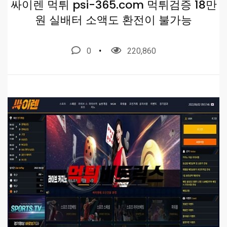
싸이렌 먹튀 psi-365.com 먹튀검증 18만
원 실배터 소액도 환전이 불가능
0
220,860