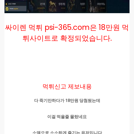
싸이렌 먹튀 psi-365.com은 18만원 먹
튀사이트로 확정되었습니다.
먹튀신고 제보내용
다 죽기만하다가 18만원 당첨됬는데
이걸 먹을줄 몰랐네요
소액으로 소소하게 즐기는 유저입니다