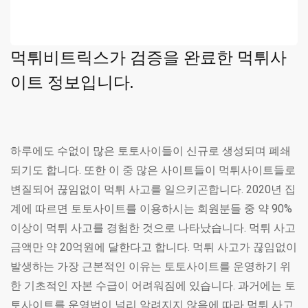
먹튀비트릭스가 검증을 완료한 먹튀사
이트 정보입니다.
하루에도 수없이 많은 토토사이들이 신규로 생성되며 폐쇄
되기도 합니다. 또한 이 중 많은 사이트들이 먹튀사이트들로
변질되어 끊임없이 먹튀 사고를 일으키곤합니다. 2020년 집
계에 따르면 토토사이트를 이용하시는 회원분들 중 약 90%
이상이 먹튀 사고를 경험한 것으로 나타났습니다. 먹튀 사고
금액만 약 20억원에 달한다고 합니다. 먹튀 사고가 끊임없이
발생하는 가장 근본적인 이유는 토토사이트를 운영하기 위
한 기초적인 자본 수급이 어려워짐에 있습니다. 과거에는 토
토사이트를 운영법이 널리 알려지지 않음에 따라 먹튀 사고