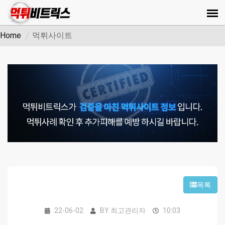
Home
먹튀사이트
목록
22-06-02
BY
최고관리자
10:03