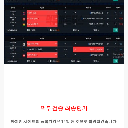
먹튀검증 최종평가
싸이렌 사이트의 등록기간은 14일 된 것으로 확인되었습니다.