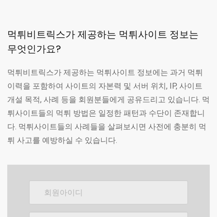
먹튀비트릭스가 제공하는 먹튀사이트 정보는
무엇인가요?
먹튀비트릭스가 제공하는 먹튀사이트 정보에는 과거 먹튀
이력을 포함하여 사이트의 자본력 및 서버 위치, IP, 사이트
개설 목적, 사례 등을 회원분들에게 공유드리고 있습니다. 먹
튀사이트들의 먹튀 방법은 일정한 패턴과 수단이 존재합니
다. 먹튀사이트들의 사례들을 살펴보시면 사전에 충분히 먹
튀 사고를 예방하실 수 있습니다.