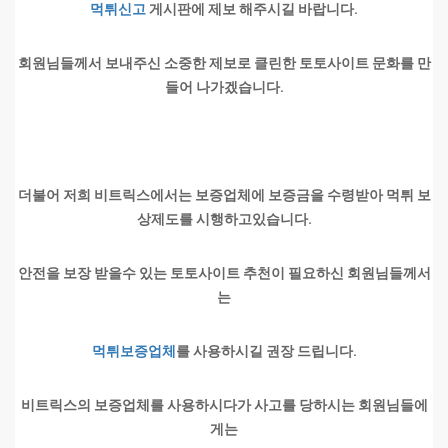
먹튀신고
게시판에 제보 해주시길 바랍니다.
회원님들께서 보내주신 소중한 제보로 클린한 토토사이트 문화를 만
들어 나가겠습니다.
더불어 저희 비트릭스에서는 보증업체에 보증금을 수령받아 먹튀 보
상제도를 시행하고있습니다.
안전을 보장 받을수 있는 토토사이트 추천이 필요하신 회원님들께서
는
먹튀보증업체
를 사용하시길 권장 드립니다.
비트릭스의 보증업체를 사용하시다가 사고를 당하시는 회원님들에
게는