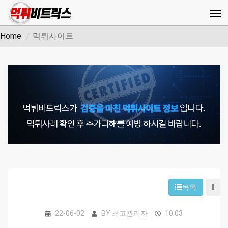
Home
먹튀사이트
목록
22-06-02
BY
최고관리자
10:03