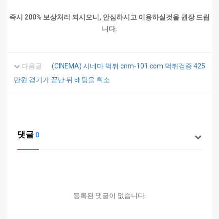
즉시 200% 보상처리 되시오니, 안심하시고 이용하실것을 권장 드립
니다.
다음글
(CINEMA) 시네마 먹튀 cnm-101.com 먹튀검증 425
만원 경기가 끝난 뒤 배팅을 취소
댓글
0
등록된 댓글이 없습니다.