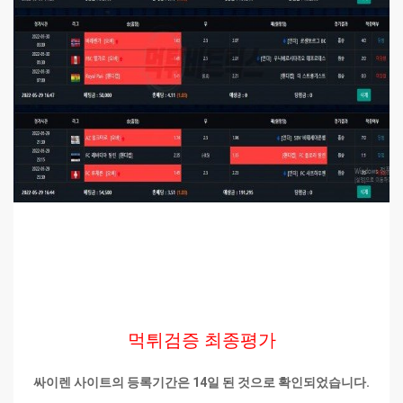
먹튀검증 최종평가
싸이렌 사이트의 등록기간은 14일 된 것으로 확인되었습니다.