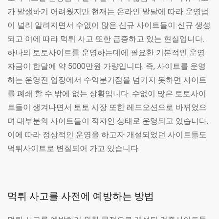
가 발생하기 어려웠지만 현재는 온라인 발달에 따라 운영법
이 널리 알려지면서 수없이 많은 신규 사이트들이 신규 생성
되고 이에 따라 먹튀 사고 또한 급증하고 있는 현실입니다.
하나의 토토사이트를 운영하는데에 필요한 기본적인 운영
자금이 한달에 약 5000만원 가량입니다. 즉, 사이트를 운영
하는 운영진 입장에서 수익분기점을 넘기지 못하면 사이트
를 폐쇄 할 수 밖에 없는 상황입니다. 수없이 많은 토토사이
트들이 생겨나면서 토토 시장 또한 레드오션으로 바뀌었으
며 대부분의 사이트들이 적자인 상태로 운영되고 있습니다.
이에 따라 정상적인 운영을 하고자 개설되었던 사이트들도
먹튀사이트로 변질되어 가고 있습니다.
먹튀 사고를 사전에 예방하는 방법