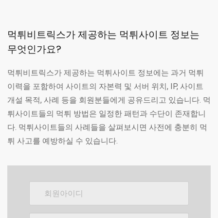
먹튀비트릭스가 제공하는 먹튀사이트 정보는
무엇인가요?
먹튀비트릭스가 제공하는 먹튀사이트 정보에는 과거 먹튀
이력을 포함하여 사이트의 자본력 및 서버 위치, IP, 사이트
개설 목적, 사례 등을 회원분들에게 공유드리고 있습니다. 먹
튀사이트들의 먹튀 방법은 일정한 패턴과 수단이 존재합니
다. 먹튀사이트들의 사례들을 살펴보시면 사전에 충분히 먹
튀 사고를 예방하실 수 있습니다.