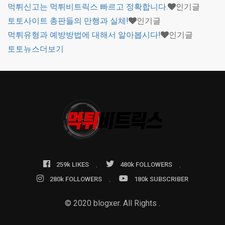
먹튀신고는 먹튀비트릭스 빠르고 정확합니다.
인기글
토토사이트 총판들의 만행과 실체!
인기글
먹튀유형과 예방방법에 대해서 알아봅시다!
인기글
토토뉴스
더보기
259k LIKES
480k FOLLOWERS
280k FOLLOWERS
180k SUBSCRIBER
© 2020 blogxer. All Rights .