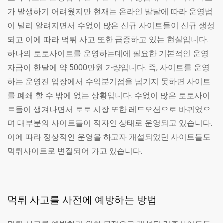
가 발생하기 어려웠지만 현재는 온라인 발달에 따라 운영법
이 널리 알려지면서 수없이 많은 신규 사이트들이 신규 생성
되고 이에 따라 먹튀 사고 또한 급증하고 있는 현실입니다.
하나의 토토사이트를 운영하는데에 필요한 기본적인 운영
자금이 한달에 약 5000만원 가량입니다. 즉, 사이트를 운영
하는 운영진 입장에서 수익분기점을 넘기지 못하면 사이트
를 폐쇄 할 수 밖에 없는 상황입니다. 수없이 많은 토토사이
트들이 생겨나면서 토토 시장 또한 레드오션으로 바뀌었으
며 대부분의 사이트들이 적자인 상태로 운영되고 있습니다.
이에 따라 정상적인 운영을 하고자 개설되었던 사이트들도
먹튀사이트로 변질되어 가고 있습니다.
먹튀 사고를 사전에 예방하는 방법