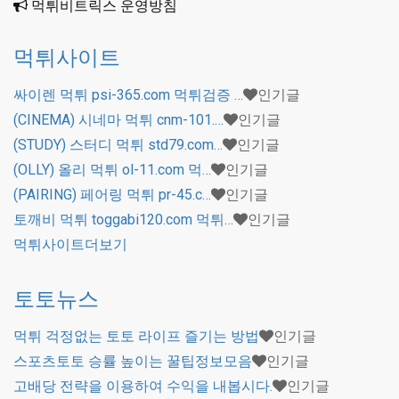
먹튀비트릭스 운영방침
먹튀사이트
싸이렌 먹튀 psi-365.com 먹튀검증 …
인기글
(CINEMA) 시네마 먹튀 cnm-101.…
인기글
(STUDY) 스터디 먹튀 std79.com…
인기글
(OLLY) 올리 먹튀 ol-11.com 먹…
인기글
(PAIRING) 페어링 먹튀 pr-45.c…
인기글
토깨비 먹튀 toggabi120.com 먹튀…
인기글
먹튀사이트
더보기
토토뉴스
먹튀 걱정없는 토토 라이프 즐기는 방법
인기글
스포츠토토 승률 높이는 꿀팁정보모음
인기글
고배당 전략을 이용하여 수익을 내봅시다.
인기글