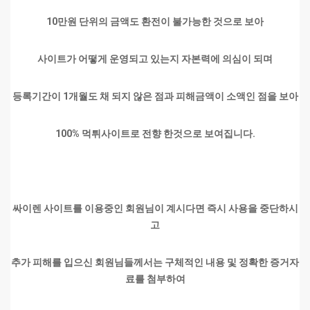
10만원 단위의 금액도 환전이 불가능한 것으로 보아
사이트가 어떻게 운영되고 있는지 자본력에 의심이 되며
등록기간이 1개월도 채 되지 않은 점과 피해금액이 소액인 점을 보아
100% 먹튀사이트로 전향 한것으로 보여집니다.
싸이렌 사이트를 이용중인 회원님이 계시다면 즉시 사용을 중단하시
고
추가 피해를 입으신 회원님들께서는 구체적인 내용 및 정확한 증거자
료를 첨부하여