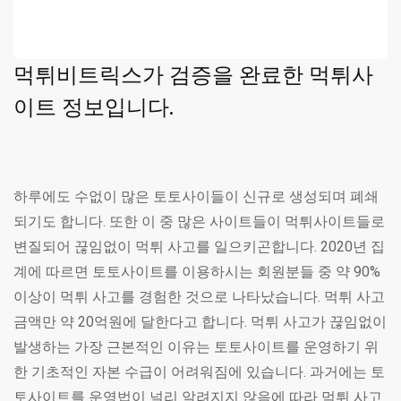
먹튀비트릭스가 검증을 완료한 먹튀사
이트 정보입니다.
하루에도 수없이 많은 토토사이들이 신규로 생성되며 폐쇄
되기도 합니다. 또한 이 중 많은 사이트들이 먹튀사이트들로
변질되어 끊임없이 먹튀 사고를 일으키곤합니다. 2020년 집
계에 따르면 토토사이트를 이용하시는 회원분들 중 약 90%
이상이 먹튀 사고를 경험한 것으로 나타났습니다. 먹튀 사고
금액만 약 20억원에 달한다고 합니다. 먹튀 사고가 끊임없이
발생하는 가장 근본적인 이유는 토토사이트를 운영하기 위
한 기초적인 자본 수급이 어려워짐에 있습니다. 과거에는 토
토사이트를 운영법이 널리 알려지지 않음에 따라 먹튀 사고