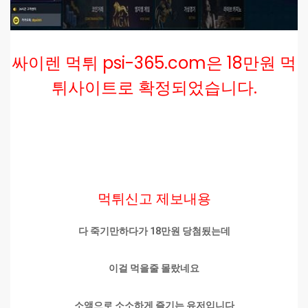
싸이렌 먹튀 psi-365.com은 18만원 먹
튀사이트로 확정되었습니다.
먹튀신고 제보내용
다 죽기만하다가 18만원 당첨됬는데
이걸 먹을줄 몰랐네요
소액으로 소소하게 즐기는 유저입니다