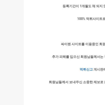
등록기간이 1개월도 채 되지 
100% 먹튀사이트
싸이렌 사이트를 이용중인 회
추가 피해를 입으신 회원님들께서는 
먹튀신고
게시판에
회원님들께서 보내주신 소중한 제보로 