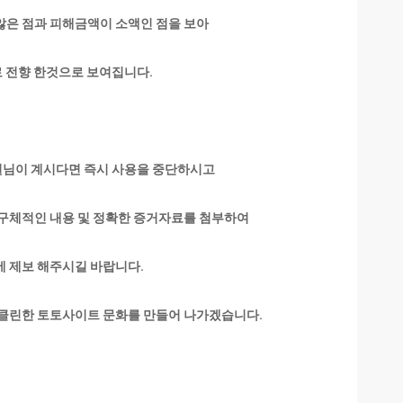
않은 점과 피해금액이 소액인 점을 보아
로 전향 한것으로 보여집니다.
원님이 계시다면 즉시 사용을 중단하시고
구체적인 내용 및 정확한 증거자료를 첨부하여
 제보 해주시길 바랍니다.
클린한 토토사이트 문화를 만들어 나가겠습니다.