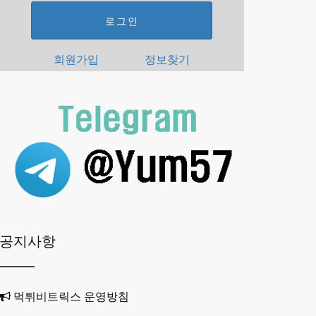
로그인
회원가입
정보찾기
공지사항
먹튀비트릭스 운영방침