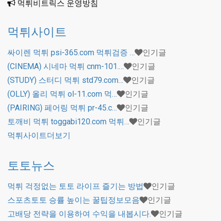
먹튀비트릭스 운영방침
먹튀사이트
싸이렌 먹튀 psi-365.com 먹튀검증 …
인기글
(CINEMA) 시네마 먹튀 cnm-101.…
인기글
(STUDY) 스터디 먹튀 std79.com…
인기글
(OLLY) 올리 먹튀 ol-11.com 먹…
인기글
(PAIRING) 페어링 먹튀 pr-45.c…
인기글
토깨비 먹튀 toggabi120.com 먹튀…
인기글
먹튀사이트
더보기
토토뉴스
먹튀 걱정없는 토토 라이프 즐기는 방법
인기글
스포츠토토 승률 높이는 꿀팁정보모음
인기글
고배당 전략을 이용하여 수익을 내봅시다.
인기글