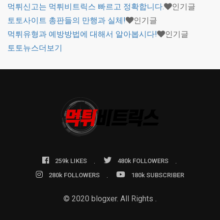
먹튀신고는 먹튀비트릭스 빠르고 정확합니다.
인기글
토토사이트 총판들의 만행과 실체!
인기글
먹튀유형과 예방방법에 대해서 알아봅시다!
인기글
토토뉴스
더보기
259k LIKES
480k FOLLOWERS
280k FOLLOWERS
180k SUBSCRIBER
© 2020 blogxer. All Rights .