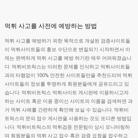
먹튀 사고를 사전에 예방하는 방법
먹튀 사고를 예방하기 위한 목적으로 개설된 검증사이트들
이 먹튀사이트들의 홍보 수단으로 변질되기 시작하면서 이
제는 완벽하게 먹튀 사고를 예방 하기란 매우 어려워졌습니
다. 먹튀비트릭스는 이러한 문제를 인식하고 먹튀사이트들
과의 타협없이 100% 안전한 사이트들만을 추천드리며 먹튀
사이트들의 정보를 투명하게 회원분들에게 공유드리고 있
습니다. 먹튀비트릭스 먹튀사이트 게시판에 이용하시고자
하는 사이트 혹은 이용 중이신 사이트의 이름을 검색하면 과
거 먹튀 사례를 간편하게 확인해 보실 수 있습니다. 먹튀비
트릭스의 문의 접수 게시판을 사용하는 것도 또다른 방법입
니다. 먹튀비트릭스의 먹튀검증 전문팀이 상시 모니터링하
며 회원분들의 먹튀 사고 접수 혹은 검증 요청을 접수하고