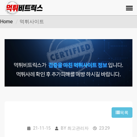
Home
먹튀사이트
목록
21-11-15
BY
최고관리자
23:29