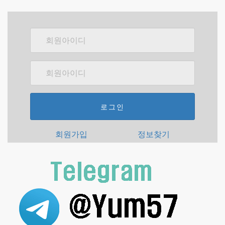
로그인
회원가입
정보찾기