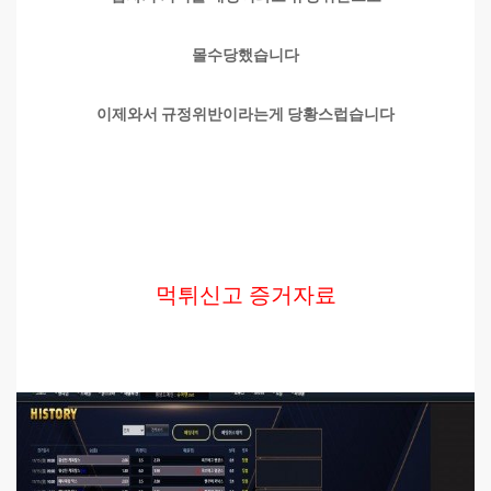
몰수당했습니다
이제와서 규정위반이라는게 당황스럽습니다
먹튀신고 증거자료