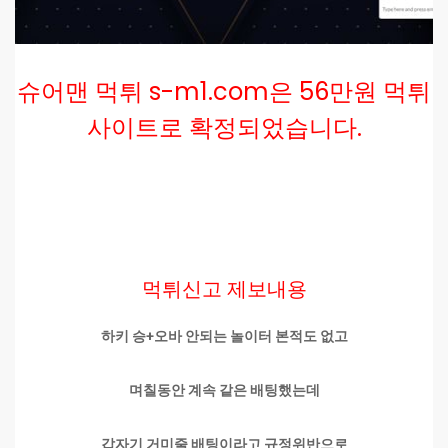
슈어맨 먹튀 s-m1.com은 56만원 먹튀
사이트로 확정되었습니다.
먹튀신고 제보내용
하키 승+오바 안되는 놀이터 본적도 없고
며칠동안 계속 같은 배팅했는데
갑자기 거미줄 배팅이라고 규정위반으로