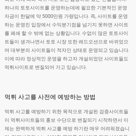
하나의 토토사이트를 운영하는데에 필요한 기본적인 운영
자금이 한달에 약 5000만원 가량입니다. 즉, 사이트를 운영
하는 운영진 입장에서 수익분기점을 넘기지 못하면 사이트
를 폐쇄 할 수 밖에 없는 상황입니다. 수없이 많은 토토사이
트들이 생겨나면서 토토 시장 또한 레드오션으로 바뀌었으
며 대부분의 사이트들이 적자인 상태로 운영되고 있습니다.
이에 따라 정상적인 운영을 하고자 개설되었던 사이트들도
먹튀사이트로 변질되어 가고 있습니다.
먹튀 사고를 사전에 예방하는 방법
먹튀 사고를 예방하기 위한 목적으로 개설된 검증사이트들
이 먹튀사이트들의 홍보 수단으로 변질되기 시작하면서 이
제는 완벽하게 먹튀 사고를 예방 하기란 매우 어려워졌습니