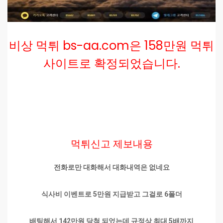
비상 먹튀 bs-aa.com은 158만원 먹튀
사이트로 확정되었습니다.
먹튀신고 제보내용
전화로만 대화해서 대화내역은 없네요
식사비 이벤트로 5만원 지급받고 그걸로 6폴더
배팅해서 142만원 당첨 되었는데 규정상 최대 5배까지