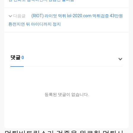
다음글
(RIOT) 라이엇 먹튀 lol-2020.com 먹튀검증 43만원
환전지연 뒤 아이디까지 정지
댓글
0
등록된 댓글이 없습니다.