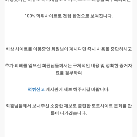
100% 먹튀사이트로 전향 한것으로 보여집니다.
비상 사이트를 이용중인 회원님이 계시다면 즉시 사용을 중단하시고
추가 피해를 입으신 회원님들께서는 구체적인 내용 및 정확한 증거자
료를 첨부하여
먹튀신고
게시판에 제보 해주시길 바랍니다.
회원님들께서 보내주신 소중한 제보로 클린한 토토사이트 문화를 만
들어 나가겠습니다.