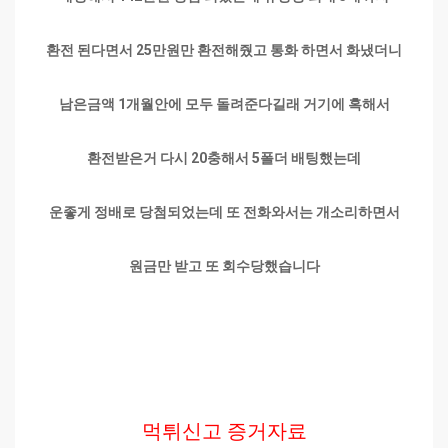
환전 된다면서 25만원만 환전해줬고 통화 하면서 화냈더니
남은금액 1개월안에 모두 돌려준다길래 거기에 혹해서
환전받은거 다시 20충해서 5폴더 배팅했는데
운좋게 정배로 당첨되었는데 또 전화와서는 개소리하면서
원금만 받고 또 회수당했습니다
먹튀신고 증거자료