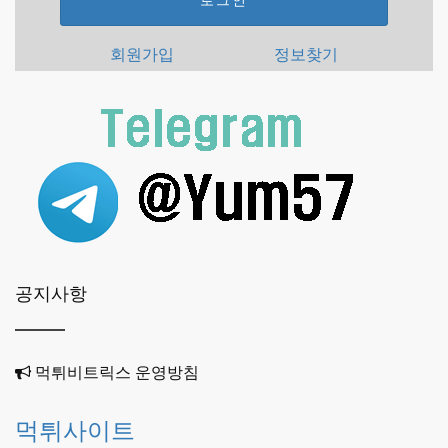
로그인
회원가입
정보찾기
공지사항
먹튀비트릭스 운영방침
먹튀사이트