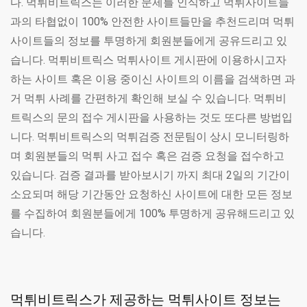
다. 먹튀비트릭스는 이러한 문제를 인식하고 먹튀사이트들
과의 타협없이 100% 안전한 사이트들만을 추천드리며 먹튀
사이트들의 정보를 투명하게 회원분들에게 공유드리고 있
습니다. 먹튀비트릭스 먹튀사이트 게시판에 이용하시고자
하는 사이트 혹은 이용 중이신 사이트의 이름을 검색하면 과
거 먹튀 사례를 간편하게 확인해 보실 수 있습니다. 먹튀비
트릭스의 문의 접수 게시판을 사용하는 것도 또다른 방법입
니다. 먹튀비트릭스의 먹튀검증 전문팀이 상시 모니터링하
며 회원분들의 먹튀 사고 접수 혹은 검증 요청을 접수하고
있습니다. 검증 결과를 받아보시기 까지 최대 2일의 기간이
소요되며 해당 기간동안 요청하신 사이트에 대한 모든 정보
를 수집하여 회원분들에게 100% 투명하게 공유해드리고 있
습니다.
먹튀비트릭스가 제공하는 먹튀사이트 정보는