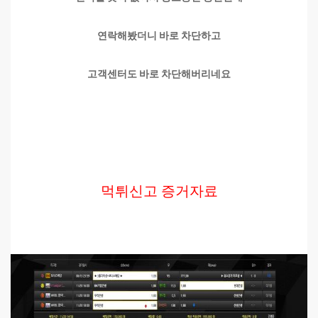
연락해봤더니 바로 차단하고
고객센터도 바로 차단해버리네요
먹튀신고 증거자료