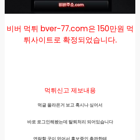
비버 먹튀 bver-77.com은 150만원 먹
튀사이트로 확정되었습니다.
먹튀신고 제보내용
먹글 올라온거 보고 혹시나 싶어서
바로 로그인해봤는데 탈퇴처리 되어있습니다
연락할 곳이 없어서 홍보중인 총판한테