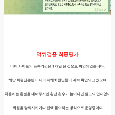
먹튀검증 최종평가
비버 사이트의 등록기간은 173일 된 것으로 확인되었습니다.
해당 회원님뿐만 아니라 피해회원님들이 계속 확인되고 있으며
처음에는 환전을 내어주지만 환전 횟수가 늘어나면 별도의 안내없이
회원을 탈퇴시키거나 전액 몰수하는 방식으로 운영중이며