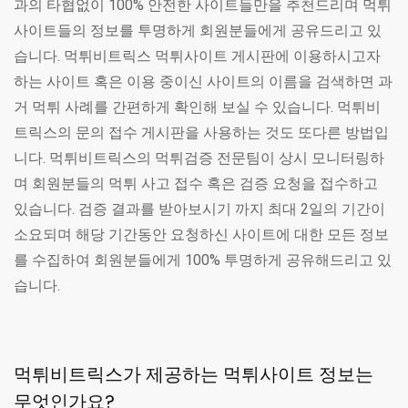
과의 타협없이 100% 안전한 사이트들만을 추천드리며 먹튀
사이트들의 정보를 투명하게 회원분들에게 공유드리고 있
습니다. 먹튀비트릭스 먹튀사이트 게시판에 이용하시고자
하는 사이트 혹은 이용 중이신 사이트의 이름을 검색하면 과
거 먹튀 사례를 간편하게 확인해 보실 수 있습니다. 먹튀비
트릭스의 문의 접수 게시판을 사용하는 것도 또다른 방법입
니다. 먹튀비트릭스의 먹튀검증 전문팀이 상시 모니터링하
며 회원분들의 먹튀 사고 접수 혹은 검증 요청을 접수하고
있습니다. 검증 결과를 받아보시기 까지 최대 2일의 기간이
소요되며 해당 기간동안 요청하신 사이트에 대한 모든 정보
를 수집하여 회원분들에게 100% 투명하게 공유해드리고 있
습니다.
먹튀비트릭스가 제공하는 먹튀사이트 정보는
무엇인가요?