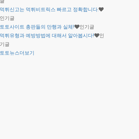
글
먹튀신고는 먹튀비트릭스 빠르고 정확합니다.
인기글
토토사이트 총판들의 만행과 실체!
인기글
먹튀유형과 예방방법에 대해서 알아봅시다!
인
기글
토토뉴스
더보기