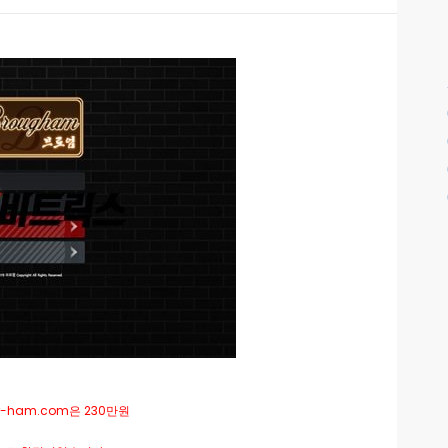
-ham.com은 230만원