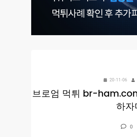
20-11-06
브로엄 먹튀 br-ham.c
하자
0