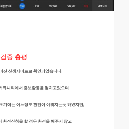
검증 총평
들어진 신생사이트로 확인되었습니다.
러 커뮤니티에서 홍보활동을 펼치고있으며
 초기에는 어느정도 환전이 이뤄지는듯 하였지만,
 환전신청을 할 경우 환전을 해주지 않고