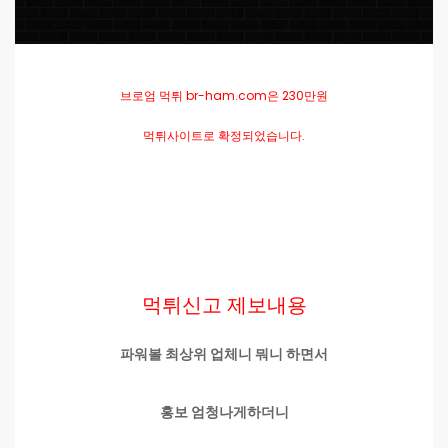
브로엄 먹튀 br-ham.com은 230만원
먹튀사이트로 확정되었습니다.
먹튀신고 제보내용
파워볼 최상위 업체니 뭐니 하면서
홍보 엄청나게하더니