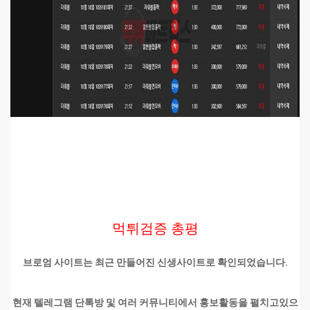
먹튀검증 총평
브로엄 사이트는 최근 만들어진 신생사이트로 확인되었습니다.
현재 텔레그램 단톡방 및 여러 커뮤니티에서 홍보활동을 펼치고있으