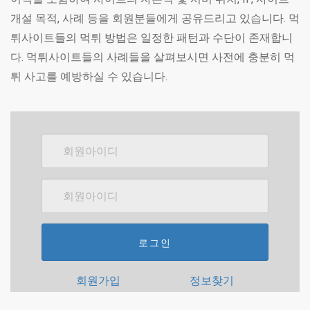
개설 목적, 사례 등을 회원분들에게 공유드리고 있습니다. 먹
튀사이트들의 먹튀 방법은 일정한 패턴과 수단이 존재합니
다. 먹튀사이트들의 사례들을 살펴보시면 사전에 충분히 먹
튀 사고를 예방하실 수 있습니다.
로그인
회원가입
정보찾기