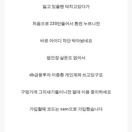
잃고 있을땐 닥치고있다가
처음으로 230만들어서 환전 누르니깐
바로 아이디 차단 박아놨네요
법인장 살돈도 없어서
db금융투자 이종환 개인계좌 쓰고있구요
구멍가게 그지새기들이니깐 절대 이용 중지하세요
가입할때 코드는 sam으로 가입했습니다