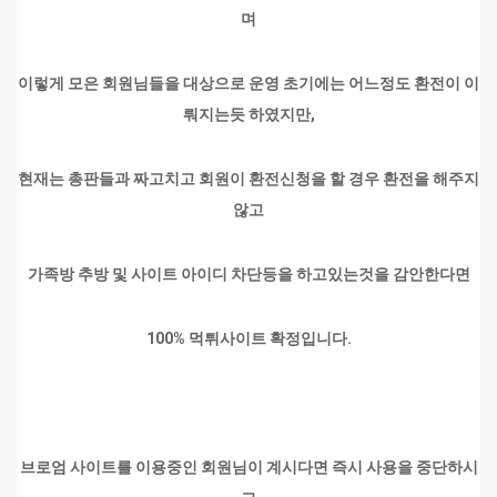
며
이렇게 모은 회원님들을 대상으로 운영 초기에는 어느정도 환전이 이
뤄지는듯 하였지만,
현재는 총판들과 짜고치고 회원이 환전신청을 할 경우 환전을 해주지
않고
가족방 추방 및 사이트 아이디 차단등을 하고있는것을 감안한다면
100% 먹튀사이트 확정입니다.
브로엄 사이트를 이용중인 회원님이 계시다면 즉시 사용을 중단하시