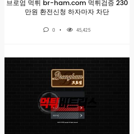
브로엄 먹튀 br-ham.com 먹튀검증 230
만원 환전신청 하자마자 차단
0
45,425