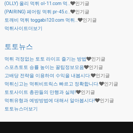
(OLLY) 올리 먹튀 ol-11.com 먹…
인기글
(PAIRING) 페어링 먹튀 pr-45.c…
인기글
토깨비 먹튀 toggabi120.com 먹튀…
인기글
먹튀사이트
더보기
토토뉴스
먹튀 걱정없는 토토 라이프 즐기는 방법
인기글
스포츠토토 승률 높이는 꿀팁정보모음
인기글
고배당 전략을 이용하여 수익을 내봅시다.
인기글
먹튀신고는 먹튀비트릭스 빠르고 정확합니다.
인기글
토토사이트 총판들의 만행과 실체!
인기글
먹튀유형과 예방방법에 대해서 알아봅시다!
인기글
토토뉴스
더보기