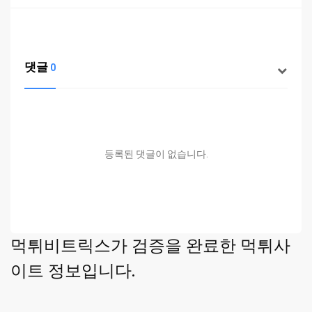
댓글
0
등록된 댓글이 없습니다.
먹튀비트릭스가 검증을 완료한 먹튀사
이트 정보입니다.