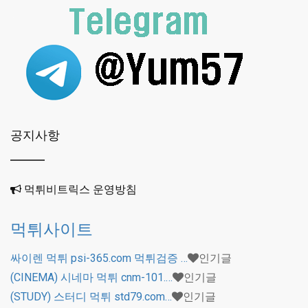
공지사항
먹튀비트릭스 운영방침
먹튀사이트
싸이렌 먹튀 psi-365.com 먹튀검증 …
인기글
(CINEMA) 시네마 먹튀 cnm-101.…
인기글
(STUDY) 스터디 먹튀 std79.com…
인기글