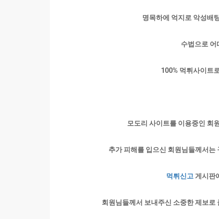
명목하에 억지로 악성배
수법으로 어
100% 먹튀사이트
모도리 사이트를 이용중인 회
추가 피해를 입으신 회원님들께서는 
먹튀신고
게시판에
회원님들께서 보내주신 소중한 제보로 