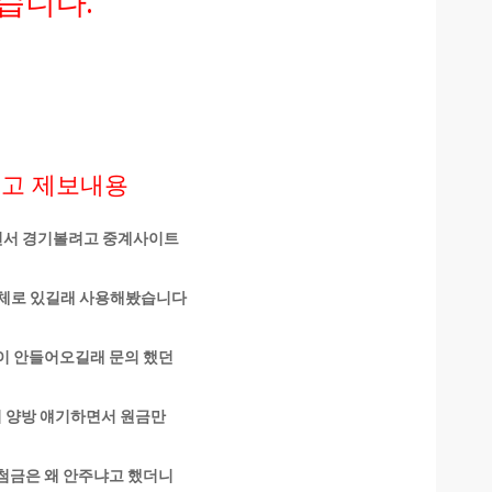
습니다.
고 제보내용
면서 경기볼려고 중계사이트
체로 있길래 사용해봤습니다
이 안들어오길래 문의 했던
 양방 얘기하면서 원금만
첨금은 왜 안주냐고 했더니