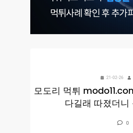
21-02-26
모도리 먹튀 modo11.c
다길래 따졌더니
0