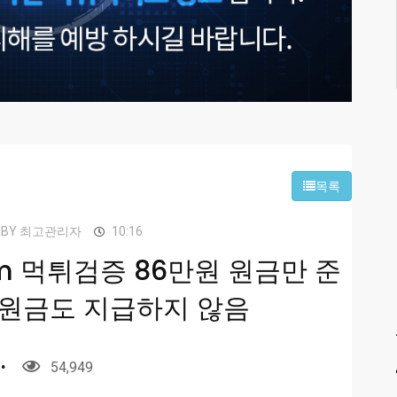
목록
BY
최고관리자
10:16
om 먹튀검증 86만원 원금만 준
 원금도 지급하지 않음
54,949