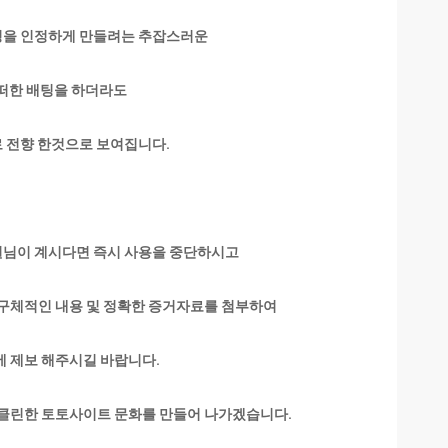
팅을 인정하게 만들려는 추잡스러운
떠한 배팅을 하더라도
로 전향 한것으로 보여집니다.
원님이 계시다면 즉시 사용을 중단하시고
구체적인 내용 및 정확한 증거자료를 첨부하여
 제보 해주시길 바랍니다.
클린한 토토사이트 문화를 만들어 나가겠습니다.