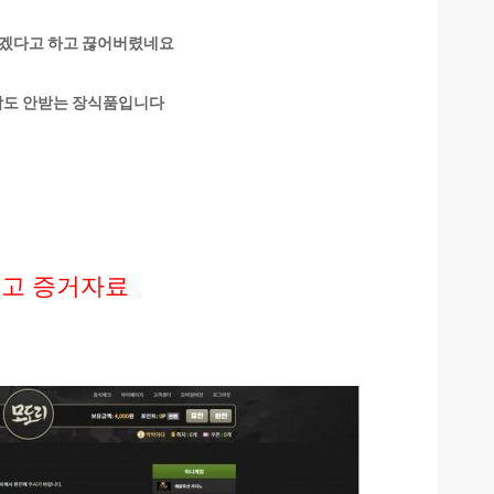
주겠다고 하고 끊어버렸네요
락도 안받는 장식품입니다
고 증거자료