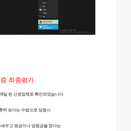
증 최종평가
38일 된 신생업체로 확인되었습니다.
흔히 보이는 수법으로 당첨시
아세우고 원금이나 당첨금을 준다는