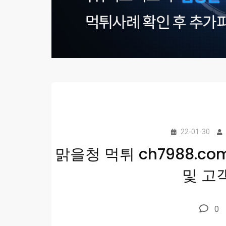
22-01-30
맑을청 먹튀 ch7988.c
및 고
0