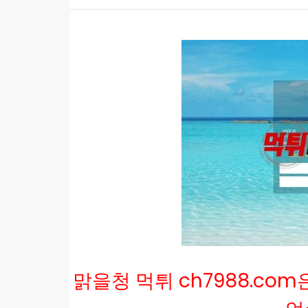
맑을청 먹튀 ch7988.co