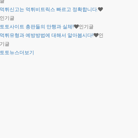
글
먹튀신고는 먹튀비트릭스 빠르고 정확합니다.
인기글
토토사이트 총판들의 만행과 실체!
인기글
먹튀유형과 예방방법에 대해서 알아봅시다!
인
기글
토토뉴스
더보기