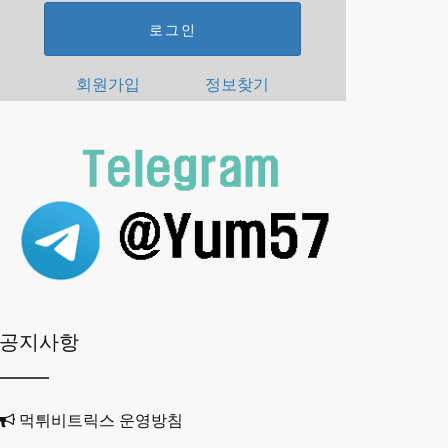
로그인
회원가입
정보찾기
공지사항
먹튀비트릭스 운영방침