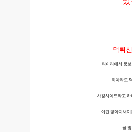
었
먹튀신
티아라에서 뚱보
티아라도 
사칭사이트라고 하
이런 양아치새끼
글 