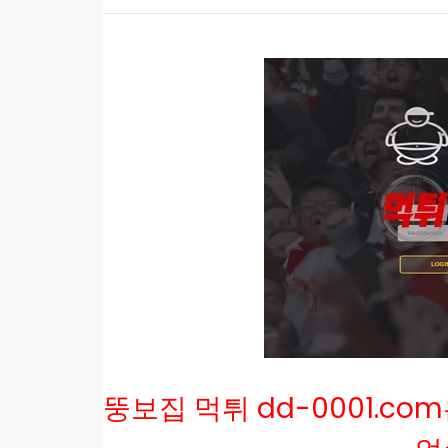
뚱보집 먹튀 dd-0001.c