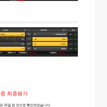
증 최종평가
 35일 된 것으로 확인되었습니다.