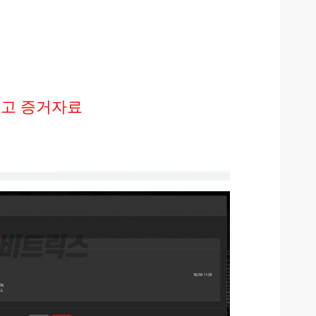
고 증거자료