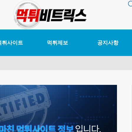
먹튀사이트
먹튀제보
공지사항