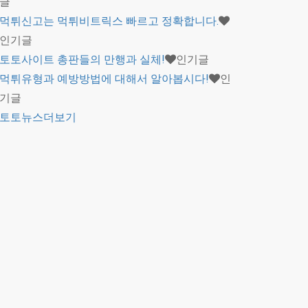
글
먹튀신고는 먹튀비트릭스 빠르고 정확합니다.
인기글
토토사이트 총판들의 만행과 실체!
인기글
먹튀유형과 예방방법에 대해서 알아봅시다!
인
기글
토토뉴스
더보기