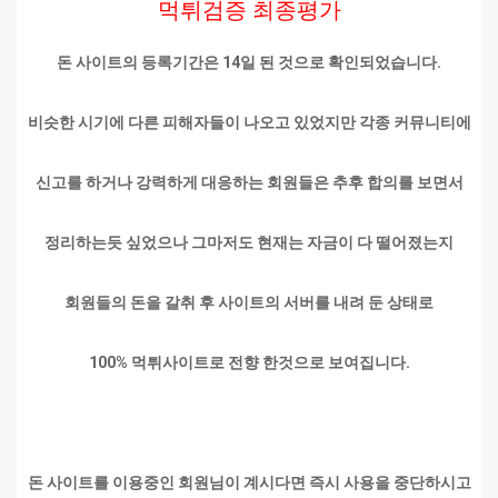
먹튀검증 최종평가
돈 사이트의 등록기간은 14일 된 것으로 확인되었습니다.
비슷한 시기에 다른 피해자들이 나오고 있었지만 각종 커뮤니티에
신고를 하거나 강력하게 대응하는 회원들은 추후 합의를 보면서
정리하는듯 싶었으나 그마저도 현재는 자금이 다 떨어졌는지
회원들의 돈을 갈취 후 사이트의 서버를 내려 둔 상태로
100% 먹튀사이트로 전향 한것으로 보여집니다.
돈 사이트를 이용중인 회원님이 계시다면 즉시 사용을 중단하시고