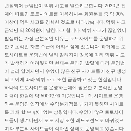
변질되어 끊임없이 먹튀 사고를 일으키곤합니다. 2020년 집
계에 따르면 토토사이트를 이용하시는 회원분들 중 약 90%
이상이 먹튀 사고를 경험한 것으로 나타났습니다. 먹튀 사고
금액만 약 20억원에 달한다고 합니다. 먹튀 사고가 끊임없이
발생하는 가장 근본적인 이유는 토토사이트를 운영하기 위
한 기초적인 자본 수급이 어려워짐에 있습니다. 과거에는 토
토사이트를 운영법이 널리 알려지지 않음에 따라 먹튀 사고
가 발생하기 어려웠지만 현재는 온라인 발달에 따라 운영법
이 널리 알려지면서 수없이 많은 신규 사이트들이 신규 생성
되고 이에 따라 먹튀 사고 또한 급증하고 있는 현실입니다.
하나의 토토사이트를 운영하는데에 필요한 기본적인 운영
자금이 한달에 약 5000만원 가량입니다. 즉, 사이트를 운영
하는 운영진 입장에서 수익분기점을 넘기지 못하면 사이트
를 폐쇄 할 수 밖에 없는 상황입니다. 수없이 많은 토토사이
트들이 생겨나면서 토토 시장 또한 레드오션으로 바뀌었으
며 대부분의 사이트들이 적자인 상태로 운영되고 있습니다.