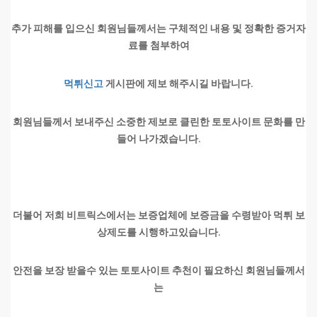
추가 피해를 입으신 회원님들께서는 구체적인 내용 및 정확한 증거자
료를 첨부하여
먹튀신고
게시판에 제보 해주시길 바랍니다.
회원님들께서 보내주신 소중한 제보로 클린한 토토사이트 문화를 만
들어 나가겠습니다.
더불어 저희 비트릭스에서는 보증업체에 보증금을 수령받아 먹튀 보
상제도를 시행하고있습니다.
안전을 보장 받을수 있는 토토사이트 추천이 필요하신 회원님들께서
는