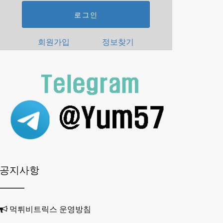
로그인
회원가입
정보찾기
공지사항
먹튀비트릭스 운영방침