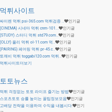
먹튀사이트
싸이렌 먹튀 psi-365.com 먹튀검증 …
인기글
(CINEMA) 시네마 먹튀 cnm-101.…
인기글
(STUDY) 스터디 먹튀 std79.com…
인기글
(OLLY) 올리 먹튀 ol-11.com 먹…
인기글
(PAIRING) 페어링 먹튀 pr-45.c…
인기글
토깨비 먹튀 toggabi120.com 먹튀…
인기글
먹튀사이트
더보기
토토뉴스
먹튀 걱정없는 토토 라이프 즐기는 방법
인기글
스포츠토토 승률 높이는 꿀팁정보모음
인기글
고배당 전략을 이용하여 수익을 내봅시다.
인기