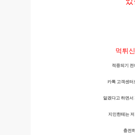
었
먹튀신
적중되기 전
카톡 고객센터
알겠다고 하면서
지인한테는 저
충전하