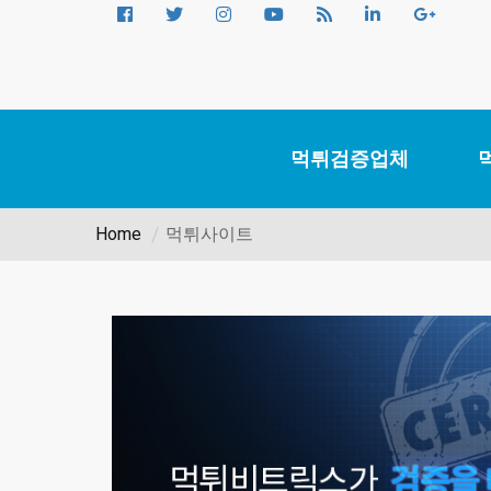
먹튀검증업체
Home
먹튀사이트