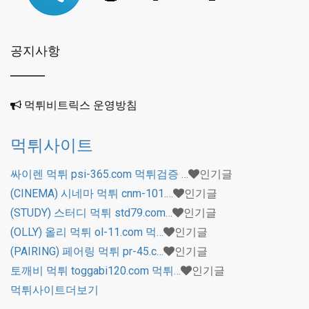
공지사항
먹튀비트릭스 운영방침
먹튀사이트
싸이렌 먹튀 psi-365.com 먹튀검증 …
인기글
(CINEMA) 시네마 먹튀 cnm-101.…
인기글
(STUDY) 스터디 먹튀 std79.com…
인기글
(OLLY) 올리 먹튀 ol-11.com 먹…
인기글
(PAIRING) 페어링 먹튀 pr-45.c…
인기글
토깨비 먹튀 toggabi120.com 먹튀…
인기글
먹튀사이트
더보기