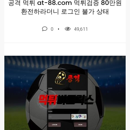
공격 먹튀 at-88.com 먹튀검증 80만원
환전하라더니 로그인 불가 상태
0
49,611