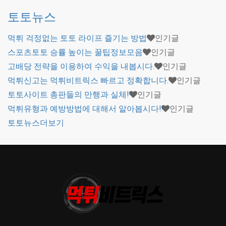
토토뉴스
먹튀 걱정없는 토토 라이프 즐기는 방법
인기글
스포츠토토 승률 높이는 꿀팁정보모음
인기글
고배당 전략을 이용하여 수익을 내봅시다.
인기글
먹튀신고는 먹튀비트릭스 빠르고 정확합니다.
인기글
토토사이트 총판들의 만행과 실체!
인기글
먹튀유형과 예방방법에 대해서 알아봅시다!
인기글
토토뉴스
더보기