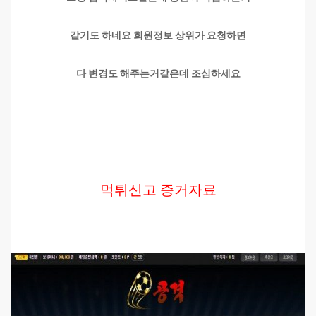
같기도 하네요 회원정보 상위가 요청하면
다 변경도 해주는거같은데 조심하세요
먹튀신고 증거자료