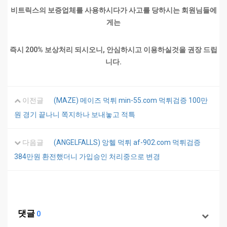
비트릭스의 보증업체를 사용하시다가 사고를 당하시는 회원님들에
게는
즉시 200% 보상처리 되시오니, 안심하시고 이용하실것을 권장 드립
니다.
이전글
(MAZE) 메이즈 먹튀 min-55.com 먹튀검증 100만
원 경기 끝나니 쪽지하나 보내놓고 적특
다음글
(ANGELFALLS) 앙헬 먹튀 af-902.com 먹튀검증
384만원 환전했더니 가입승인 처리중으로 변경
댓글
0