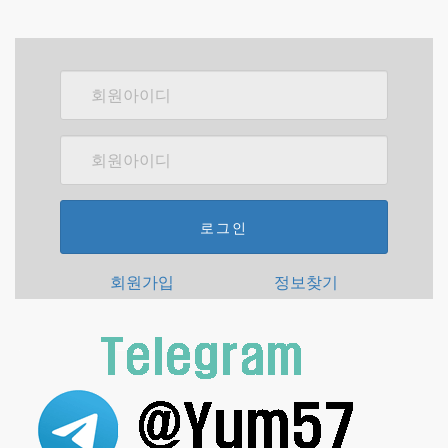
로그인
회원가입
정보찾기