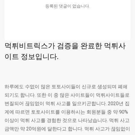
등록된 댓글이 없습니다.
먹튀비트릭스가 검증을 완료한 먹튀사
이트 정보입니다.
하루에도 수없이 많은 토토사이들이 신규로 생성되며 폐쇄
되기도 합니다. 또한 이 중 많은 사이트들이 먹튀사이트들로
변질되어 끊임없이 먹튀 사고를 일으키곤합니다. 2020년 집
계에 따르면 토토사이트를 이용하시는 회원분들 중 약 90%
이상이 먹튀 사고를 경험한 것으로 나타났습니다. 먹튀 사고
금액만 약 20억원에 달한다고 합니다. 먹튀 사고가 끊임없이