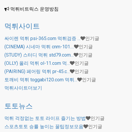
먹튀비트릭스 운영방침
먹튀사이트
싸이렌 먹튀 psi-365.com 먹튀검증 …
인기글
(CINEMA) 시네마 먹튀 cnm-101.…
인기글
(STUDY) 스터디 먹튀 std79.com…
인기글
(OLLY) 올리 먹튀 ol-11.com 먹…
인기글
(PAIRING) 페어링 먹튀 pr-45.c…
인기글
토깨비 먹튀 toggabi120.com 먹튀…
인기글
먹튀사이트
더보기
토토뉴스
먹튀 걱정없는 토토 라이프 즐기는 방법
인기글
스포츠토토 승률 높이는 꿀팁정보모음
인기글