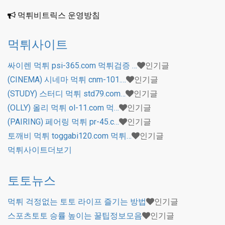
먹튀비트릭스 운영방침
먹튀사이트
싸이렌 먹튀 psi-365.com 먹튀검증 …
인기글
(CINEMA) 시네마 먹튀 cnm-101.…
인기글
(STUDY) 스터디 먹튀 std79.com…
인기글
(OLLY) 올리 먹튀 ol-11.com 먹…
인기글
(PAIRING) 페어링 먹튀 pr-45.c…
인기글
토깨비 먹튀 toggabi120.com 먹튀…
인기글
먹튀사이트
더보기
토토뉴스
먹튀 걱정없는 토토 라이프 즐기는 방법
인기글
스포츠토토 승률 높이는 꿀팁정보모음
인기글