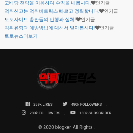
고배당 전략을 이용하여 수익을 내봅시다.
인기글
먹튀신고는 먹튀비트릭스 빠르고 정확합니다.
인기글
토토사이트 총판들의 만행과 실체!
인기글
먹튀유형과 예방방법에 대해서 알아봅시다!
인기글
토토뉴스
더보기
259k LIKES
480k FOLLOWERS
280k FOLLOWERS
180k SUBSCRIBER
© 2020 blogxer. All Rights .