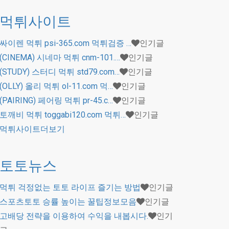
먹튀사이트
싸이렌 먹튀 psi-365.com 먹튀검증 …
인기글
(CINEMA) 시네마 먹튀 cnm-101.…
인기글
(STUDY) 스터디 먹튀 std79.com…
인기글
(OLLY) 올리 먹튀 ol-11.com 먹…
인기글
(PAIRING) 페어링 먹튀 pr-45.c…
인기글
토깨비 먹튀 toggabi120.com 먹튀…
인기글
먹튀사이트
더보기
토토뉴스
먹튀 걱정없는 토토 라이프 즐기는 방법
인기글
스포츠토토 승률 높이는 꿀팁정보모음
인기글
고배당 전략을 이용하여 수익을 내봅시다.
인기