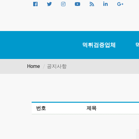
먹튀검증업체
Home
공지사항
번호
제목