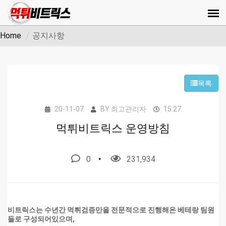
Home
공지사항
목록
20-11-07
BY
최고관리자
15:27
먹튀비트릭스 운영방침
0
231,934
비트릭스는 수년간 먹튀검증만을 전문적으로 진행해온 베테랑 팀원
들로 구성되어있으며,