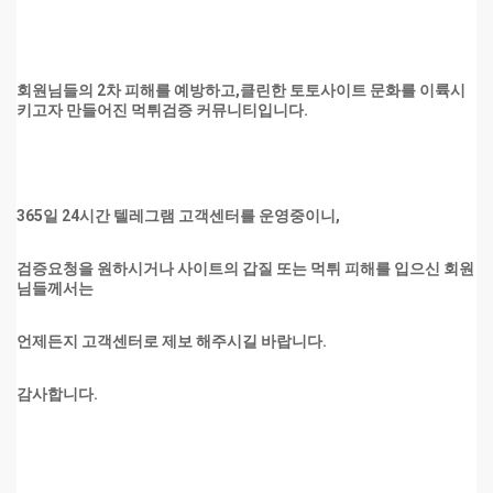
회원님들의 2차 피해를 예방하고,
클린한 토토사이트 문화를 이륙시
키고자 만들어진 먹튀검증 커뮤니티입니다.
365일 24시간 텔레그램 고객센터를 운영중이니,
검증요청을 원하시거나 사이트의 갑질 또는 먹튀 피해를 입으신 회원
님들께서는
언제든지 고객센터로 제보 해주시길 바랍니다.
감사합니다.