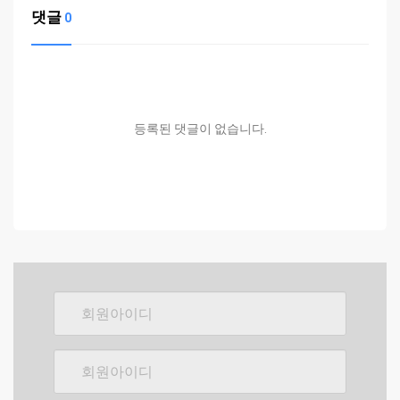
댓글
0
등록된 댓글이 없습니다.