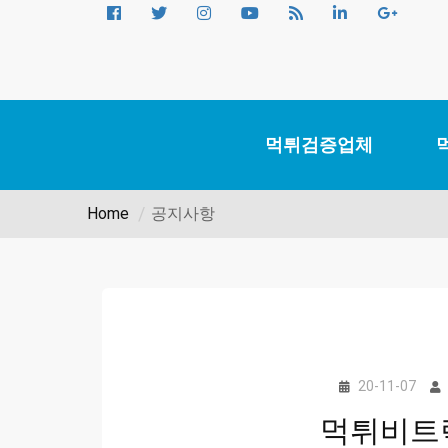
먹튀검증업체
Home
공지사항
20-11-07
먹튀비트