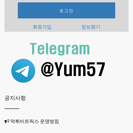
로그인
회원가입
정보찾기
공지사항
먹튀비트릭스 운영방침