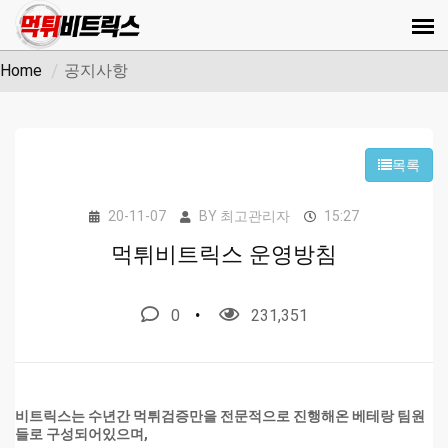
Home
공지사항
목록
20-11-07
BY
최고관리자
15:27
먹튀비트릭스 운영방침
0
231,351
비트릭스는 수년간 먹튀검증만을 전문적으로 진행해온 베테랑 팀원
들로 구성되어있으며,