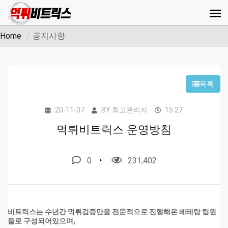
Home
공지사항
목록
20-11-07
BY
최고관리자
15:27
먹튀비트릭스 운영방침
0
231,402
비트릭스는 수년간 먹튀검증만을 전문적으로 진행해온 베테랑 팀원
들로 구성되어있으며,