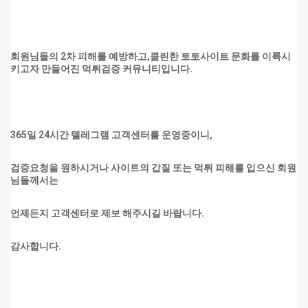
회원님들의 2차 피해를 예방하고,
클린한 토토사이트 문화를 이륙시
키고자 만들어진 먹튀검증 커뮤니티입니다.
365일 24시간 텔레그램 고객센터를 운영중이니,
검증요청을 원하시거나 사이트의 갑질 또는 먹튀 피해를 입으신 회원
님들께서는
언제든지 고객센터로 제보 해주시길 바랍니다.
감사합니다.