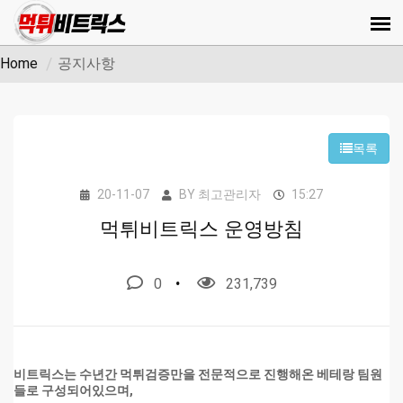
Home
공지사항
목록
20-11-07
BY
최고관리자
15:27
먹튀비트릭스 운영방침
0
231,739
비트릭스는 수년간 먹튀검증만을 전문적으로 진행해온 베테랑 팀원
들로 구성되어있으며,