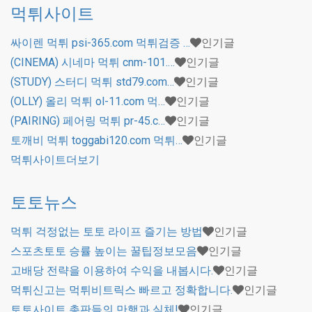
먹튀사이트
싸이렌 먹튀 psi-365.com 먹튀검증 …
인기글
(CINEMA) 시네마 먹튀 cnm-101.…
인기글
(STUDY) 스터디 먹튀 std79.com…
인기글
(OLLY) 올리 먹튀 ol-11.com 먹…
인기글
(PAIRING) 페어링 먹튀 pr-45.c…
인기글
토깨비 먹튀 toggabi120.com 먹튀…
인기글
먹튀사이트
더보기
토토뉴스
먹튀 걱정없는 토토 라이프 즐기는 방법
인기글
스포츠토토 승률 높이는 꿀팁정보모음
인기글
고배당 전략을 이용하여 수익을 내봅시다.
인기글
먹튀신고는 먹튀비트릭스 빠르고 정확합니다.
인기글
토토사이트 총판들의 만행과 실체!
인기글