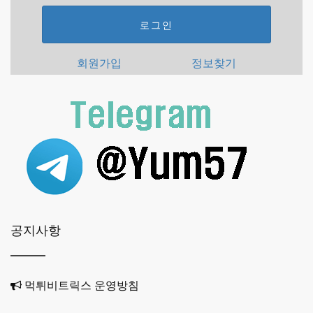
로그인
회원가입
정보찾기
공지사항
먹튀비트릭스 운영방침