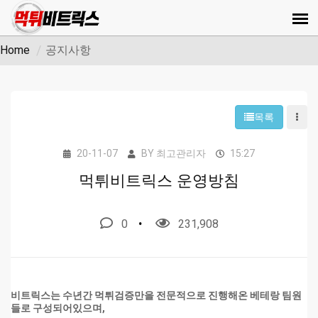
Home
공지사항
목록
20-11-07
BY
최고관리자
15:27
먹튀비트릭스 운영방침
0
231,908
비트릭스는 수년간 먹튀검증만을 전문적으로 진행해온 베테랑 팀원
들로 구성되어있으며,