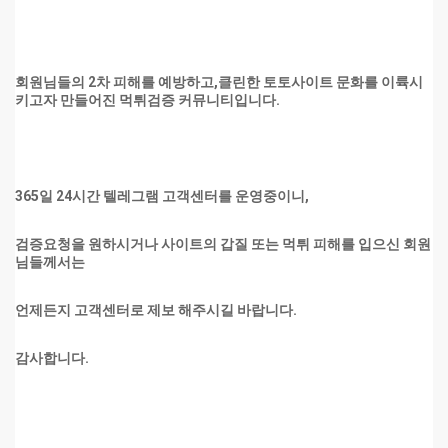
회원님들의 2차 피해를 예방하고,
클린한 토토사이트 문화를 이륙시
키고자 만들어진 먹튀검증 커뮤니티입니다.
365일 24시간 텔레그램 고객센터를 운영중이니,
검증요청을 원하시거나 사이트의 갑질 또는 먹튀 피해를 입으신 회원
님들께서는
언제든지 고객센터로 제보 해주시길 바랍니다.
감사합니다.