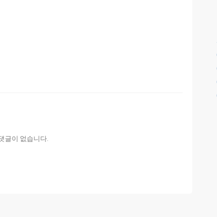
댓글이 없습니다.