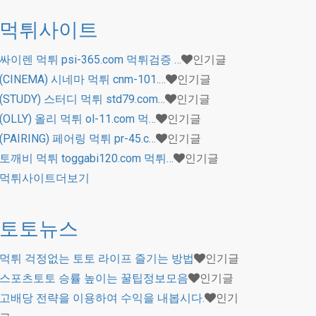
먹튀사이트
싸이렌 먹튀 psi-365.com 먹튀검증 …
인기글
(CINEMA) 시네마 먹튀 cnm-101.…
인기글
(STUDY) 스터디 먹튀 std79.com…
인기글
(OLLY) 올리 먹튀 ol-11.com 먹…
인기글
(PAIRING) 페어링 먹튀 pr-45.c…
인기글
토깨비 먹튀 toggabi120.com 먹튀…
인기글
먹튀사이트
더보기
토토뉴스
먹튀 걱정없는 토토 라이프 즐기는 방법
인기글
스포츠토토 승률 높이는 꿀팁정보모음
인기글
고배당 전략을 이용하여 수익을 내봅시다.
인기