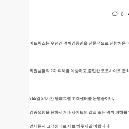
0
비트릭스는 수년간 먹튀검증만을 전문적으로 진행해온 
회원님들의 2차 피해를 예방하고,
클린한 토토사이트 문
365일 24시간 텔레그램 고객센터를 운영중이니,
검증요청을 원하시거나 사이트의 갑질 또는 먹튀 피해를
언제든지 고객센터로 제보 해주시길 바랍니다.