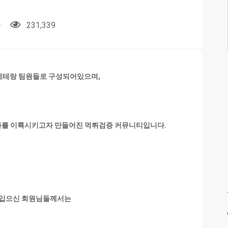
231,339
베테랑 팀원들로 구성되어있으며,
화를 이륙시키고자 만들어진 먹튀검증 커뮤니티입니다.
 입으신 회원님들께서는