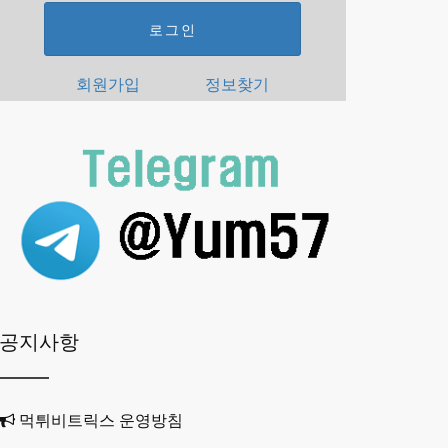
로그인
회원가입
정보찾기
공지사항
먹튀비트릭스 운영방침