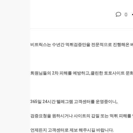
0
비트릭스는 수년간 먹튀검증만을 전문적으로 진행해온 
회원님들의 2차 피해를 예방하고,
클린한 토토사이트 문
365일 24시간 텔레그램 고객센터를 운영중이니,
검증요청을 원하시거나 사이트의 갑질 또는 먹튀 피해를
언제든지 고객센터로 제보 해주시길 바랍니다.