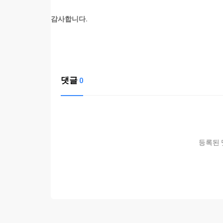
감사합니다.
댓글
0
등록된 