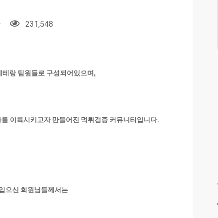
231,548
베테랑 팀원들로 구성되어있으며,
화를 이륙시키고자 만들어진 먹튀검증 커뮤니티입니다.
 입으신 회원님들께서는