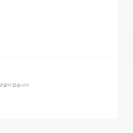
댓글이 없습니다.